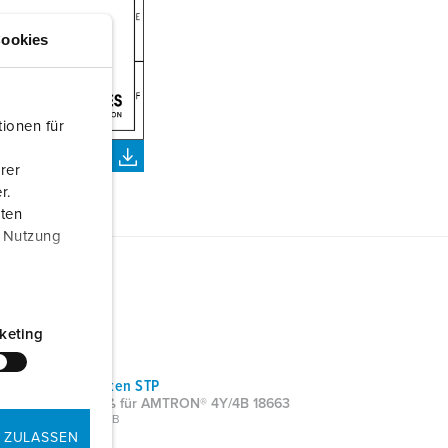
ookies
ionen für
rer
r.
aten
r Nutzung
keting
CAD-Daten STP
Standfuß für AMTRON® 4Y/4B 18663
ZIP, 532 KB
 ZULASSEN