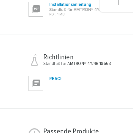
l
Installationsanleitung
i
Standfuß für AMTRON® 4Y/4B 18663
PDF, 1 MB
g
u
n
g
s
a
Richtlinien
u
Standfuß für AMTRON® 4Y/4B 18663
s
w
REACh
a
h
l
Passende Produkte