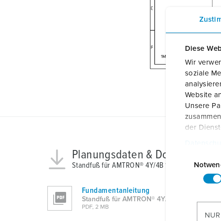
Zusti
Diese Web
Wir verwen
soziale Me
analysier
Website an
Unsere Par
zusammen, 
der Diens
Datenschu
Planungsdaten & Downloads
E
i
Notwen
Standfuß für AMTRON® 4Y/4B 18663
n
w
Fundamentanleitung
Standfuß für AMTRON® 4Y/4B 18663
i
PDF, 2 MB
l
NUR