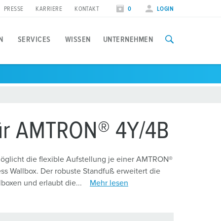
PRESSE
KARRIERE
KONTAKT
0
LOGIN
N
SERVICES
WISSEN
UNTERNEHMEN
nwendungsfälle
ffentlich
ocial Media
olarladen
tädte und Gemeinden
olgen Sie MENNEKES
für AMTRON® 4Y/4B
astmanagement
lanung und Installation
vents & Termine
licht die flexible Aufstellung je einer AMTRON®
ienstwagen
 Wallbox. Der robuste Standfuß erweitert die
nstallateure
essetermine
brechnung
boxen und erlaubt die...
Mehr lesen