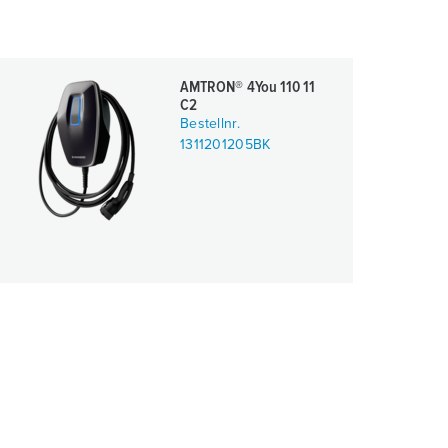
AMTRON® 4You 110 11
C2
Bestellnr.
1311201205BK