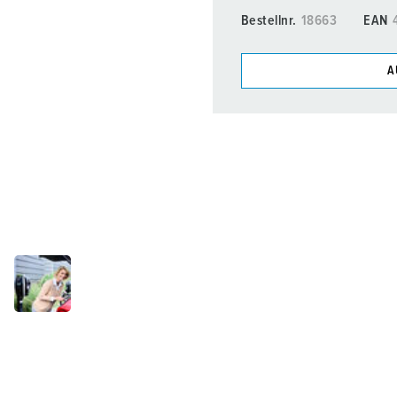
Zubehör
Bestellnr.
18663
EAN
A
Unsere Produkte können Si
Listen verwalten.
Meine Liste
(0)
N