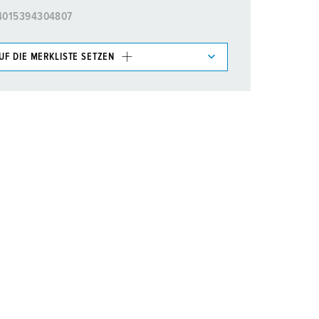
4015394304807
UF DIE MERKLISTE SETZEN
e im Bereich Merkliste/Warenkorb in verschiedenen
HINZUFÜGEN
EUE LISTE ERSTELLEN