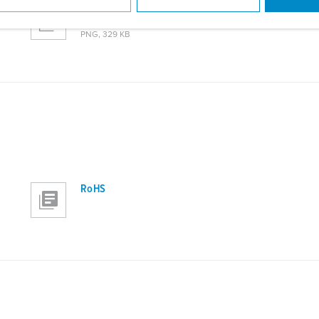
Maßzeichnung Querformat
Standfuß für AMTRON® 4Y/4B 18663
PNG, 329 KB
RoHS