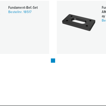
Fundament-Bef.-Set
Fu
AM
Bestellnr. 18517
ay
Be