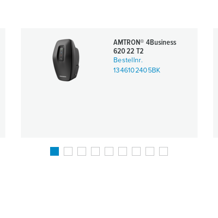
AMTRON® 4Business
620 22 T2
Bestellnr.
1346102405BK