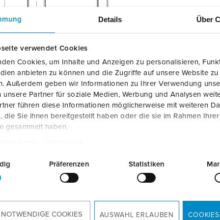
Details
Über C
mmung
seite verwendet Cookies
den Cookies, um Inhalte und Anzeigen zu personalisieren, Funkt
dien anbieten zu können und die Zugriffe auf unsere Website zu
en. Außerdem geben wir Informationen zu Ihrer Verwendung unse
 unsere Partner für soziale Medien, Werbung und Analysen weite
tner führen diese Informationen möglicherweise mit weiteren D
die Sie ihnen bereitgestellt haben oder die sie im Rahmen Ihre
te gesammelt haben.
tzerklärung
Impressum
dig
Präferenzen
Statistiken
Mar
Produktinfoblatt
Standfuß für AMTRON® 4Y/4B 18663
PDF, 527 KB
 NOTWENDIGE COOKIES
AUSWAHL ERLAUBEN
COOKIES