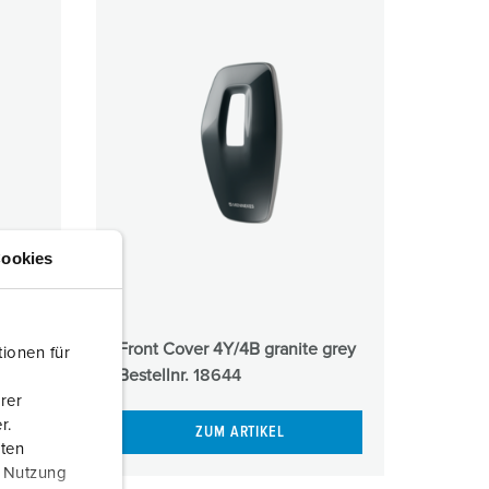
ookies
hite
Front Cover 4Y/4B granite grey
ionen für
Bestellnr.
18644
rer
r.
ZUM ARTIKEL
aten
r Nutzung