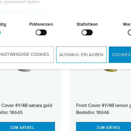
te gesammelt haben.
tzerklärung
Impressum
dig
Präferenzen
Statistiken
Mar
 NOTWENDIGE COOKIES
AUSWAHL ERLAUBEN
COOKIES
t Cover 4Y/4B sahara gold
Front Cover 4Y/4B lemon 
llnr.
18645
Bestellnr.
18646
ZUM ARTIKEL
ZUM ARTIKEL