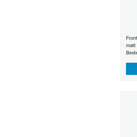
Standorte
Fron
matt
Beste