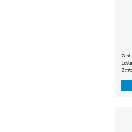
Zähl
Last
Beste