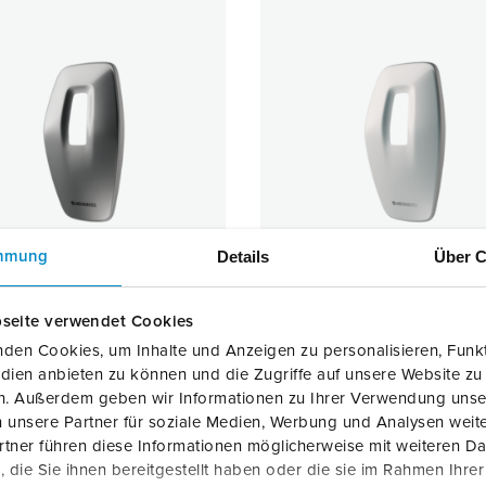
Details
Über C
mmung
seite verwendet Cookies
t Cover 4Y/4B moon silver
Front Cover 4Y/4B arctic w
den Cookies, um Inhalte und Anzeigen zu personalisieren, Funkt
llnr.
18642
Bestellnr.
18643
dien anbieten zu können und die Zugriffe auf unsere Website zu
en. Außerdem geben wir Informationen zu Ihrer Verwendung unse
 unsere Partner für soziale Medien, Werbung und Analysen weite
ZUM ARTIKEL
ZUM ARTIKEL
tner führen diese Informationen möglicherweise mit weiteren D
die Sie ihnen bereitgestellt haben oder die sie im Rahmen Ihre