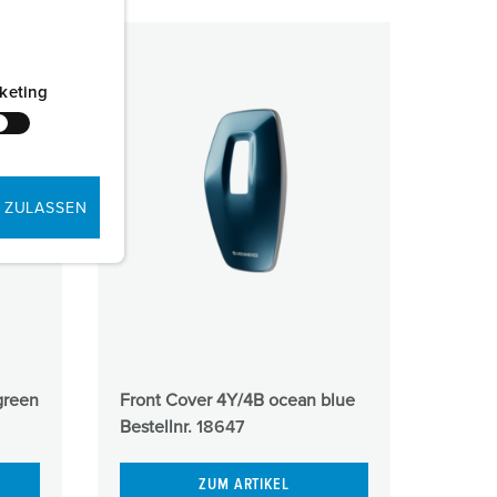
keting
 ZULASSEN
green
Front Cover 4Y/4B ocean blue
Bestellnr.
18647
ZUM ARTIKEL