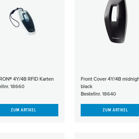
ON® 4Y/4B RFID Karten
Front Cover 4Y/4B midnig
llnr.
18660
black
Bestellnr.
18640
ZUM ARTIKEL
ZUM ARTIKEL