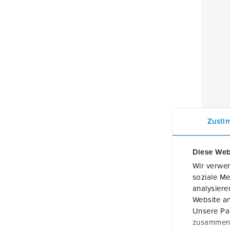
Zusti
Diese Web
Fron
Wir verwen
Beste
soziale Me
analysier
Website an
Unsere Par
zusammen, 