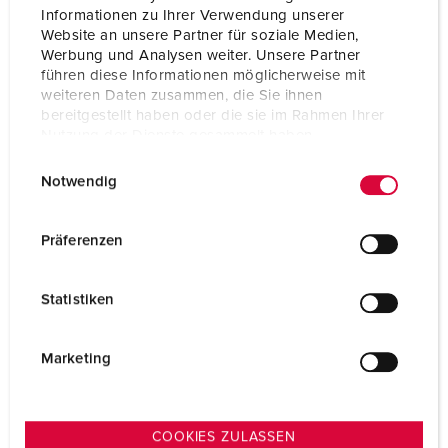
Informationen zu Ihrer Verwendung unserer
Website an unsere Partner für soziale Medien,
Werbung und Analysen weiter. Unsere Partner
führen diese Informationen möglicherweise mit
weiteren Daten zusammen, die Sie ihnen
bereitgestellt haben oder die sie im Rahmen Ihrer
Nutzung der Dienste gesammelt haben.
E
Datenschutzerklärung
Impressum
Notwendig
i
n
w
Präferenzen
i
l
Statistiken
Steckvorrichtungen
l
i
ZUR KATEGORIE
g
Marketing
u
n
g
COOKIES ZULASSEN