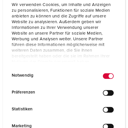
Wir verwenden Cookies, um Inhalte und Anzeigen
zu personalisieren, Funktionen für soziale Medien
anbieten zu können und die Zugriffe auf unsere
Website zu analysieren. Außerdem geben wir
Informationen zu Ihrer Verwendung unserer
Website an unsere Partner für soziale Medien,
Werbung und Analysen weiter. Unsere Partner
führen diese Informationen möglicherweise mit
weiteren Daten zusammen, die Sie ihnen
bereitgestellt haben oder die sie im Rahmen Ihrer
Nutzung der Dienste gesammelt haben.
E
Datenschutzerklärung
Impressum
Notwendig
i
n
w
Präferenzen
i
l
Statistiken
l
i
g
Marketing