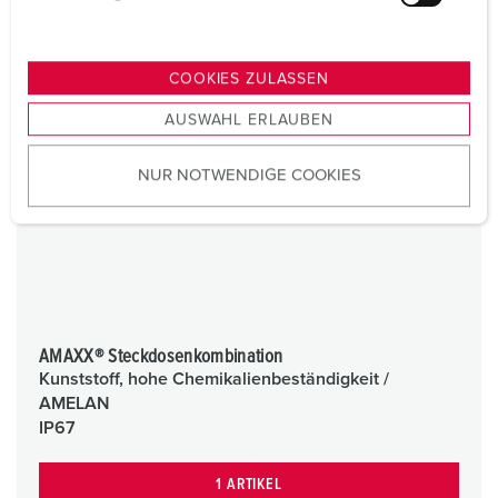
u
n
g
COOKIES ZULASSEN
s
AUSWAHL ERLAUBEN
a
u
NUR NOTWENDIGE COOKIES
s
w
a
h
l
AMAXX® Steckdosenkombination
Kunststoff, hohe Chemikalienbeständigkeit /
AMELAN
IP67
1 ARTIKEL