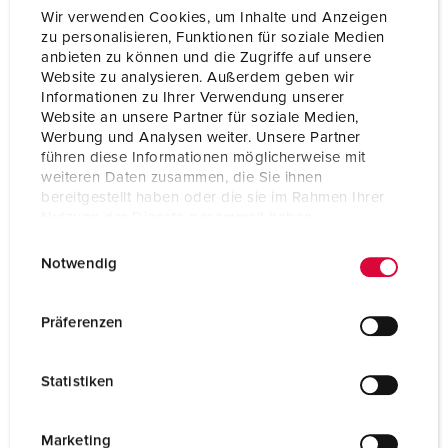
Wir verwenden Cookies, um Inhalte und Anzeigen
zu personalisieren, Funktionen für soziale Medien
anbieten zu können und die Zugriffe auf unsere
Website zu analysieren. Außerdem geben wir
Informationen zu Ihrer Verwendung unserer
AMAXX® Steckdosenkombination
Website an unsere Partner für soziale Medien,
Kunststoff, hohe Chemikalienbeständigkeit /
Werbung und Analysen weiter. Unsere Partner
AMELAN
führen diese Informationen möglicherweise mit
IP44
weiteren Daten zusammen, die Sie ihnen
bereitgestellt haben oder die sie im Rahmen Ihrer
Nutzung der Dienste gesammelt haben.
1 ARTIKEL
E
Datenschutzerklärung
Impressum
Notwendig
i
n
w
Präferenzen
i
l
Statistiken
l
i
g
Marketing