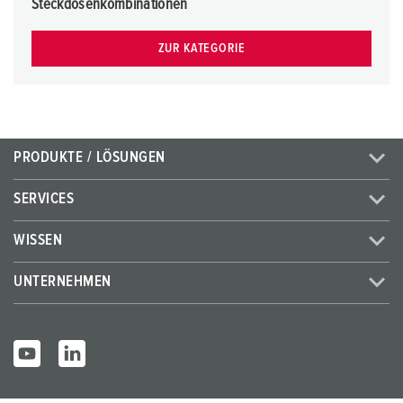
h
Steckdosenkombinationen
l
ZUR KATEGORIE
PRODUKTE / LÖSUNGEN
SERVICES
WISSEN
UNTERNEHMEN