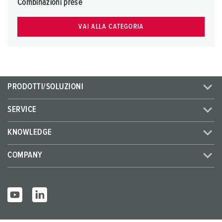
Combinazioni prese
h
l
VAI ALLA CATEGORIA
PRODOTTI/SOLUZIONI
SERVICE
KNOWLEDGE
COMPANY