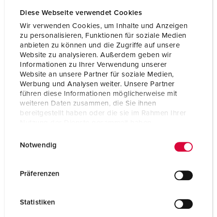
Diese Webseite verwendet Cookies
Vicino e Medio Oriente
Wir verwenden Cookies, um Inhalte und Anzeigen
zu personalisieren, Funktionen für soziale Medien
anbieten zu können und die Zugriffe auf unsere
Website zu analysieren. Außerdem geben wir
Nord America
Informationen zu Ihrer Verwendung unserer
Website an unsere Partner für soziale Medien,
Werbung und Analysen weiter. Unsere Partner
führen diese Informationen möglicherweise mit
Sud America
weiteren Daten zusammen, die Sie ihnen
bereitgestellt haben oder die sie im Rahmen Ihrer
Nutzung der Dienste gesammelt haben.
E
Datenschutzerklärung
Impressum
Notwendig
i
n
w
Präferenzen
Cataloghi & brochure
i
l
Statistiken
l
Qui troverete i nostri cataloghi e brochure più recenti.