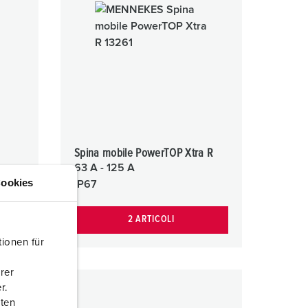
Spina mobile PowerTOP Xtra R
63 A - 125 A
ookies
IP67
2 ARTICOLI
ionen für
rer
r.
aten