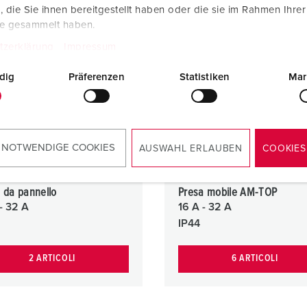
die Sie ihnen bereitgestellt haben oder die sie im Rahmen Ihre
te gesammelt haben.
tzerklärung
Impressum
dig
Präferenzen
Statistiken
Mar
 NOTWENDIGE COOKIES
AUSWAHL ERLAUBEN
COOKIES
 da pannello
Presa mobile AM-TOP
- 32 A
16 A - 32 A
IP44
2 ARTICOLI
6 ARTICOLI