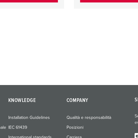
S
KNOWLEDGE
COMPANY
S
Installation Guidelines
Qualità e responsabilità
e
nale
IEC 61439
Posizioni
International standards
Carriera