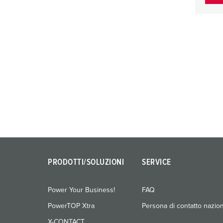
PRODOTTI/SOLUZIONI
SERVICE
Power Your Business!
FAQ
PowerTOP Xtra
Persona di contatto nazio
X-CONTACT