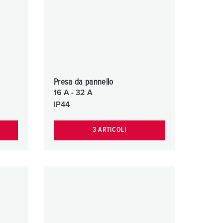
igili del fuoco e protezione civile
er container refrigerati
a campeggio
pine e prese per militare
Presa da pannello
trumetazione tecnica per eventi
16 A - 32 A
IP44
3 ARTICOLI