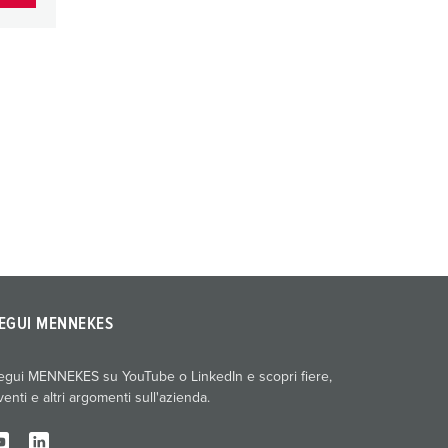
EGUI MENNEKES
egui MENNEKES su YouTube o LinkedIn e scopri fiere,
venti e altri argomenti sull'azienda.