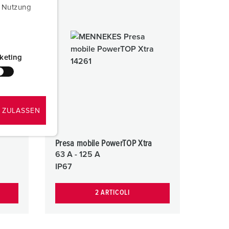
r Nutzung
keting
 ZULASSEN
Presa mobile PowerTOP Xtra
63 A - 125 A
IP67
2 ARTICOLI