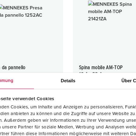
 da pannello
Spina mobile AM-TOP
16 A - 32 A
Details
Über C
mmung
IP44
1 ARTICOLI
4 ARTICOLI
seite verwendet Cookies
den Cookies, um Inhalte und Anzeigen zu personalisieren, Funkt
dien anbieten zu können und die Zugriffe auf unsere Website zu
en. Außerdem geben wir Informationen zu Ihrer Verwendung unse
 unsere Partner für soziale Medien, Werbung und Analysen weite
tner führen diese Informationen möglicherweise mit weiteren D