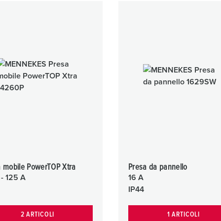
a mobile PowerTOP Xtra
Presa da pannello
 - 125 A
16 A
IP44
2 ARTICOLI
1 ARTICOLI