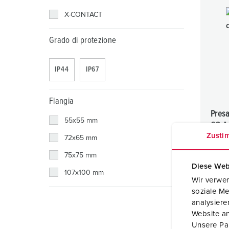
X-CONTACT
Grado di protezione
IP44
IP67
Flangia
Presa
55x55 mm
63 A
Zusti
IP44
72x65 mm
75x75 mm
Diese Web
107x100 mm
Wir verwen
soziale Me
analysier
Website an
Unsere Par