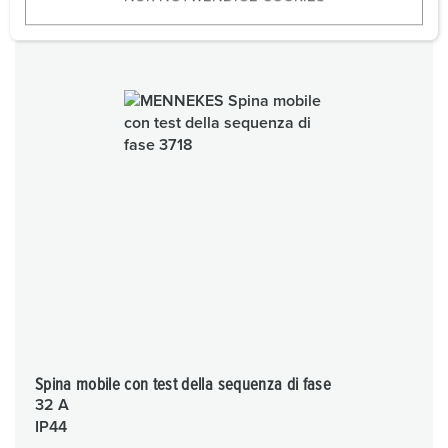
w
a
h
l
Spina mobile con test della sequenza di fase
32 A
IP44