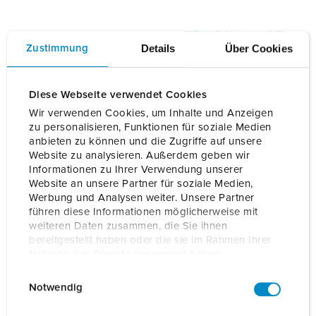
Details
Über Cookies
Zustimmung
Diese Webseite verwendet Cookies
Wir verwenden Cookies, um Inhalte und Anzeigen
zu personalisieren, Funktionen für soziale Medien
anbieten zu können und die Zugriffe auf unsere
Website zu analysieren. Außerdem geben wir
Informationen zu Ihrer Verwendung unserer
Colonnine di ricarica MENNEKES
Website an unsere Partner für soziale Medien,
Werbung und Analysen weiter. Unsere Partner
führen diese Informationen möglicherweise mit
Robuste, all'avanguardia e collegabili in rete: sono le
weiteren Daten zusammen, die Sie ihnen
colonnine di ricarica di MENNEKES per aree pubbliche e
bereitgestellt haben oder die sie im Rahmen Ihrer
semipubbliche, come i parcheggi aperti e i parcheggi
Nutzung der Dienste gesammelt haben.
aziendali. Trova la colonnina di ricarica adatta alle tue
E
Datenschutzerklärung
Impressum
esigenze consultando la nostra gamma.
Notwendig
i
n
VAI ALLE COLONNINE DI RICARICA MENNEKES