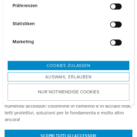
w
Präferenzen
i
l
Statistiken
l
i
g
Marketing
u
n
g
COOKIES ZULASSEN
s
AUSWAHL ERLAUBEN
a
Accessori per stazioni di ricarica
u
NUR NOTWENDIGE COOKIES
s
Per le nostre wallbox e stazioni di ricarica esistono
w
numerosi accessori: colonnine in cemento e in acciaio inox,
a
tetti protettivi, soluzioni per le fondamenta e molto altro
h
ancora!
l
SCOPRI TUTTI GLI ACCESSORI