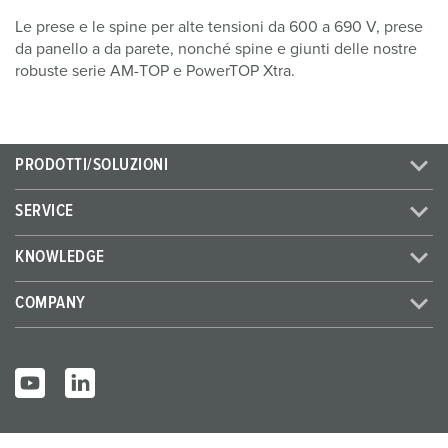
Le prese e le spine per alte tensioni da 600 a 690 V, prese
da panello a da parete, nonché spine e giunti delle nostre
robuste serie AM-TOP e PowerTOP Xtra.
PRODOTTI/SOLUZIONI
SERVICE
KNOWLEDGE
COMPANY