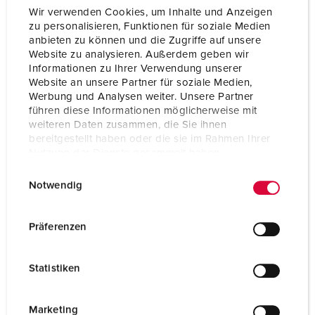
Wir verwenden Cookies, um Inhalte und Anzeigen
zu personalisieren, Funktionen für soziale Medien
anbieten zu können und die Zugriffe auf unsere
Website zu analysieren. Außerdem geben wir
Informationen zu Ihrer Verwendung unserer
Website an unsere Partner für soziale Medien,
Werbung und Analysen weiter. Unsere Partner
führen diese Informationen möglicherweise mit
weiteren Daten zusammen, die Sie ihnen
bereitgestellt haben oder die sie im Rahmen Ihrer
Nutzung der Dienste gesammelt haben.
E
Datenschutzerklärung
Impressum
Notwendig
i
n
w
Präferenzen
Presa da pannello
i
63 A
l
IP44
Statistiken
l
i
1 ARTICOLI
g
Marketing