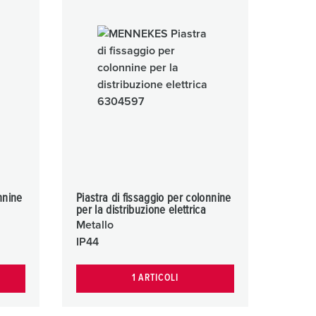
igili del fuoco e protezione civile
er container refrigerati
a campeggio
pine e prese per militare
trumetazione tecnica per eventi
nnine
Piastra di fissaggio per colonnine
per la distribuzione elettrica
Metallo
IP44
1 ARTICOLI