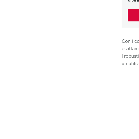
distr
Con i co
esattam
I robust
un utili