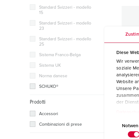
Standard Svizzeri - modello
15
Standard Svizzeri - modello
23
Zusti
Standard Svizzeri - modello
25
Diese Web
Sistema Franco-Belga
Wir verwen
Sistema UK
soziale Me
analysier
Norma danese
Website an
SCHUKO®
Unsere Par
zusammen, 
Prodotti
der Diens
Piast
Datenschu
Accessori
per l
E
Meta
Combinazioni di prese
i
Notwen
IP44
n