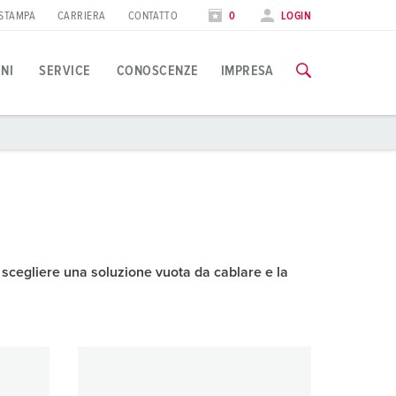
STAMPA
CARRIERA
CONTATTO
0
LOGIN
ONI
SERVICE
CONOSCENZE
IMPRESA
pplicazioni specifiche
orso di formazione
iere
utte le informazioni sui nostri corsi di formazione e sulle visit
ndustria alimentare
ate internazionali
olico
AI CORSI DI FORMAZIONE
 scegliere una soluzione vuota da cablare e la
utomotive
entri logistici
entri dati