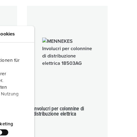
ookies
ionen für
rer
r.
aten
r Nutzung
Involucri per colonnine di
distribuzione elettrica
keting