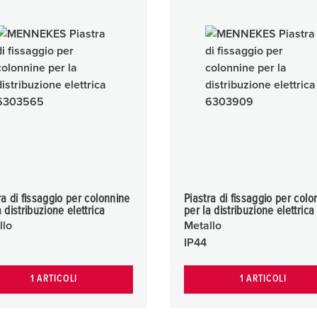
Prese SCHUKO® e prese con contatto di terra
Videos
V
Tecnologia dati / rete
P
Esecuzioni speciali
D
Prodotti complementari
S
S
ra di fissaggio per colonnine
Piastra di fissaggio per colo
a distribuzione elettrica
per la distribuzione elettrica
llo
Metallo
IP44
1 ARTICOLI
1 ARTICOLI