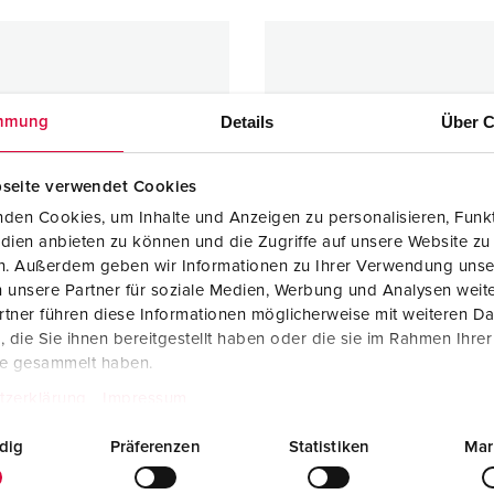
Details
Über C
mmung
seite verwendet Cookies
den Cookies, um Inhalte und Anzeigen zu personalisieren, Funkt
dien anbieten zu können und die Zugriffe auf unsere Website zu
en. Außerdem geben wir Informationen zu Ihrer Verwendung unse
 unsere Partner für soziale Medien, Werbung und Analysen weite
tner führen diese Informationen möglicherweise mit weiteren D
die Sie ihnen bereitgestellt haben oder die sie im Rahmen Ihre
te gesammelt haben.
ra di fissaggio per colonnine
Involucri per colonnine di
tzerklärung
Impressum
a distribuzione elettrica
distribuzione elettrica
llo
dig
Präferenzen
Statistiken
Mar