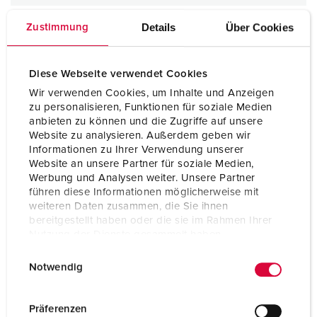
Details
Über Cookies
Zustimmung
Diese Webseite verwendet Cookies
Wir verwenden Cookies, um Inhalte und Anzeigen
zu personalisieren, Funktionen für soziale Medien
anbieten zu können und die Zugriffe auf unsere
Website zu analysieren. Außerdem geben wir
Informationen zu Ihrer Verwendung unserer
Website an unsere Partner für soziale Medien,
Werbung und Analysen weiter. Unsere Partner
führen diese Informationen möglicherweise mit
weiteren Daten zusammen, die Sie ihnen
bereitgestellt haben oder die sie im Rahmen Ihrer
Nutzung der Dienste gesammelt haben.
E
Datenschutzerklärung
Impressum
Notwendig
i
n
w
Präferenzen