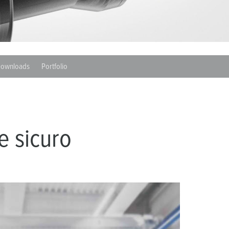
igili del fuoco e protezione civile
er container refrigerati
a campeggio
ownloads
Portfolio
pine e prese per militare
trumetazione tecnica per eventi
e sicuro