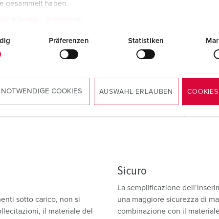
te gesammelt haben.
tzerklärung
Impressum
dig
Präferenzen
Statistiken
Mar
Semplice
 di elasticità X-CONTACT offre
L‘impiego di X-CONTACT sempli
 immaginare: La pressione
125 A, i connettori a innesto 
ca del manicotto a contatto;
con i manicotti a contatto co
 NOTWENDIGE COOKIES
AUSWAHL ERLAUBEN
COOKIES
n meno per l‘inserimento e lo
per scollegare il giunto a inne
X-CONTACT
– semplicemente
Sicuro
La semplificazione dell‘inser
nti sotto carico, non si
una maggiore sicurezza di man
llecitazioni, il materiale del
combinazione con il materiale