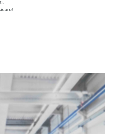
i.
icuro
!