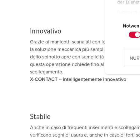
der Diens
Datenschu
E
i
Notwen
Innovativo
n
w
Grazie ai manicotti scanalati con le loro proprietà
i
la soluzione meccanica più semplice che si possa
l
dello spinotto apre con semplicità l‘apertura elasti
NUR
l
questa operazione richiede fino al 50% di sforzo i
i
scollegamento.
g
X-CONTACT
– intelligentemente innovativo
u
n
g
s
Stabile
a
u
Anche in caso di frequenti inserimenti e scollegame
s
verificano segni di usura e, anche in caso di forti so
w