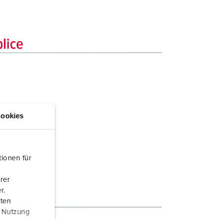
ookies
ionen für
rer
r.
aten
r Nutzung