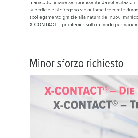
manicotto rimane sempre esente da sollecitazioni. 
a
superficiale si sfregano via automaticamente duran
h
scollegamento graizie alla natura dei nuovi manicot
l
X-CONTACT
– problemi risolti in modo permanen
Minor sforzo richiesto