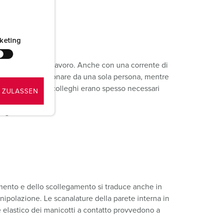
keting
fica i flussi di lavoro. Anche con una corrente di
sono facili da azionare da una sola persona, mentre
nvenzionali due colleghi erano spesso necessari
 ZULASSEN
sto.
 geniale!
imento e dello scollegamento si traduce anche in
ipolazione. Le scanalature della parete interna in
 elastico dei manicotti a contatto provvedono a