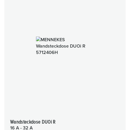
Wandsteckdose DUOi R
16 A - 32 A