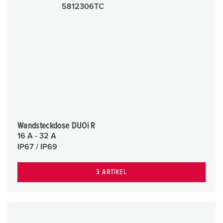
Wandsteckdose DUOi R
16 A - 32 A
IP67 / IP69
3 ARTIKEL