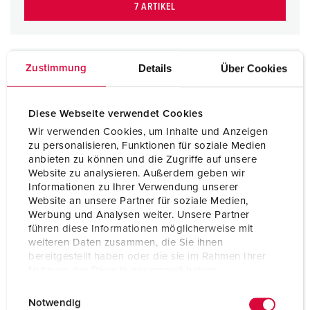
7 ARTIKEL
Details
Über Cookies
Zustimmung
Diese Webseite verwendet Cookies
Wir verwenden Cookies, um Inhalte und Anzeigen
zu personalisieren, Funktionen für soziale Medien
anbieten zu können und die Zugriffe auf unsere
Website zu analysieren. Außerdem geben wir
Informationen zu Ihrer Verwendung unserer
Website an unsere Partner für soziale Medien,
Werbung und Analysen weiter. Unsere Partner
führen diese Informationen möglicherweise mit
weiteren Daten zusammen, die Sie ihnen
bereitgestellt haben oder die sie im Rahmen Ihrer
Nutzung der Dienste gesammelt haben.
E
Datenschutzerklärung
Impressum
Notwendig
i