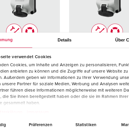
Steckvorrichtungen internationaler Standards
Videos
F
Daten- / Netzwerktechnik
F
Produkte mit erweiterten Ausführungen und Ergänzungsprodu
C
Details
Über C
mmung
Zubehör
T
ellnr. 5701405G
Bestellnr. 5703407G
V
seite verwendet Cookies
zart
IP44
Schutzart
IP44
den Cookies, um Inhalte und Anzeigen zu personalisieren, Funkt
re
16 A
Ampere
32 A
dien anbieten zu können und die Zugriffe auf unsere Website zu
en. Außerdem geben wir Informationen zu Ihrer Verwendung unse
4 p
Pole
4 p
 unsere Partner für soziale Medien, Werbung und Analysen weite
tner führen diese Informationen möglicherweise mit weiteren D
600 - 690 V
Volt
500 V
die Sie ihnen bereitgestellt haben oder die sie im Rahmen Ihre
lusstechnik
Schraubkonta
Anschlusstechnik
Schraub
te gesammelt haben.
kt
kt
tzerklärung
Impressum
kt
vernickelte
Kontakt
X-CONT
dig
Präferenzen
Statistiken
Mar
Kontakte