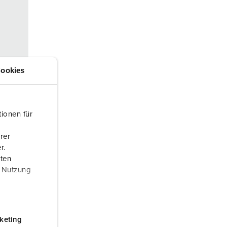
euerwehr und Katastrophenschutz
ür Kühlcontainer
kte
amping
ookies
M
eranstaltungstechnik
ionen für
rer
r.
aten
r Nutzung
konta
ACT
keting