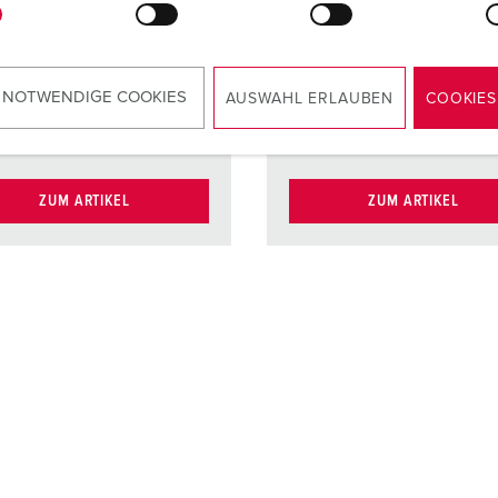
Kontakt
hochwä
kt
X-CONTACT
ständige
Kontaktt
kt
hochwärmebe
 NOTWENDIGE COOKIES
ständige
Kontakt
vernicke
AUSWAHL ERLAUBEN
COOKIES
Kontaktträger
Kontakt
ZUM ARTIKEL
ZUM ARTIKEL