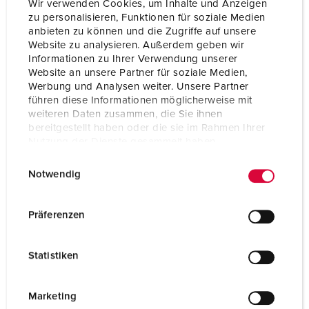
Wir verwenden Cookies, um Inhalte und Anzeigen
0
zu personalisieren, Funktionen für soziale Medien
5
anbieten zu können und die Zugriffe auf unsere
2
Website zu analysieren. Außerdem geben wir
9
Informationen zu Ihrer Verwendung unserer
Website an unsere Partner für soziale Medien,
0
kein Schutz
kein Schutz
Werbung und Analysen weiter. Unsere Partner
1
Geschützt gegen
Geschützt gegen
führen diese Informationen möglicherweise mit
feste Fremdkörper mit
den Zugang mit
weiteren Daten zusammen, die Sie ihnen
Durchmesser ≥ 50
dem Handrücken
bereitgestellt haben oder die sie im Rahmen Ihrer
Nutzung der Dienste gesammelt haben.
mm
E
Datenschutzerklärung
Impressum
2
Geschützt gegen
Geschützt gegen
Notwendig
i
feste Fremdkörper mit
den Zugang mit
n
Durchmesser ≥ 12,5
einem Finger
mm
w
Präferenzen
i
3
Geschützt gegen
Geschützt gegen
l
feste Fremdkörper mit
den Zugang mit
Statistiken
l
Durchmesser ≥ 2,5
einem Werkzeug
i
mm
g
Marketing
4
Geschützt gegen
Geschützt gegen