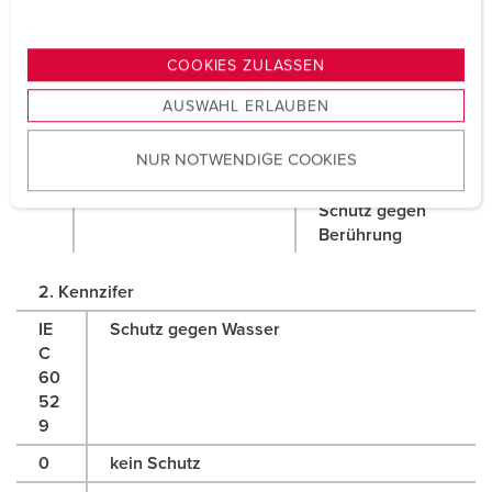
u
feste Fremdkörper mit
den Zugang mit
n
Durchmesser ≥ 1,0
einem Draht
g
mm
COOKIES ZULASSEN
s
5
Geschützt gegen
vollständiger
AUSWAHL ERLAUBEN
a
Staub in
Schutz gegen
u
schädigender Menge
Berührung
NUR NOTWENDIGE COOKIES
s
6
staubdicht
vollständiger
w
Schutz g
egen
a
Berührung
h
l
2. Kennzifer
IE
Schutz gegen Wasser
C
60
52
9
0
kein Schutz