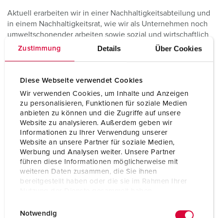
Aktuell erarbeiten wir in einer Nachhaltigkeitsabteilung und
in einem Nachhaltigkeitsrat, wie wir als Unternehmen noch
umweltschonender arbeiten sowie sozial und wirtschaftlich
noch nachhaltiger agieren können – in unserer Produktion,
Details
Über Cookies
Zustimmung
unseren Büros, mit unseren Produktlösungen, unseren
Mitarbeiter/innen und Geschäftspartnern.
Diese Webseite verwendet Cookies
Wir verwenden Cookies, um Inhalte und Anzeigen
zu personalisieren, Funktionen für soziale Medien
Einen Überblick über unsere Aktivitäten erhalten
anbieten zu können und die Zugriffe auf unsere
Website zu analysieren. Außerdem geben wir
Sie hier:
Informationen zu Ihrer Verwendung unserer
Website an unsere Partner für soziale Medien,
Werbung und Analysen weiter. Unsere Partner
führen diese Informationen möglicherweise mit
weiteren Daten zusammen, die Sie ihnen
bereitgestellt haben oder die sie im Rahmen Ihrer
Nutzung der Dienste gesammelt haben.
E
Datenschutzerklärung
Impressum
Notwendig
i