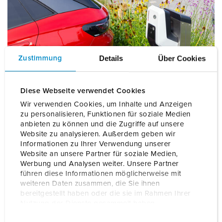
Details
Über Cookies
Zustimmung
Diese Webseite verwendet Cookies
Werten Sie Ihren Parkplatz mit einer MENNEKES
Wir verwenden Cookies, um Inhalte und Anzeigen
Wallbox auf
zu personalisieren, Funktionen für soziale Medien
anbieten zu können und die Zugriffe auf unsere
Website zu analysieren. Außerdem geben wir
Modernes Design kombiniert mit neuester Technik – die
Informationen zu Ihrer Verwendung unserer
Wallboxen der AMTRON® 4Business 700- und AMTRON®
Website an unsere Partner für soziale Medien,
Professional-Reihe
bieten Besitzern von Shops und
Werbung und Analysen weiter. Unsere Partner
Restaurants alles, was sie für den professionellen Betrieb
führen diese Informationen möglicherweise mit
ihrer eMobility-Ladelösungen benötigen. Auf Wunsch ist
weiteren Daten zusammen, die Sie ihnen
sogar die Abrechnung des Ladestroms inklusive!
bereitgestellt haben oder die sie im Rahmen Ihrer
Nutzung der Dienste gesammelt haben.
E
Datenschutzerklärung
Impressum
AMTRON® WALLBOXEN KENNENLERNEN