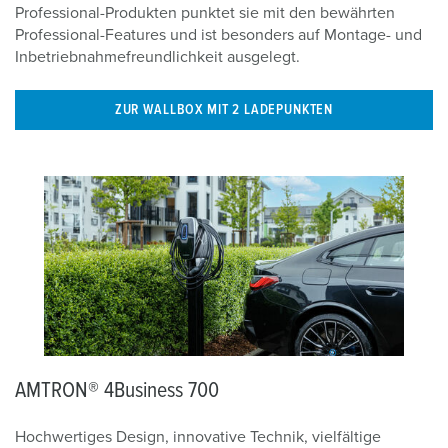
l
Professional-Produkten punktet sie mit den bewährten
Professional-Features und ist besonders auf Montage- und
Inbetriebnahmefreundlichkeit ausgelegt.
ZUR WALLBOX MIT 2 LADEPUNKTEN
AMTRON® 4Business 700
Hochwertiges Design, innovative Technik, vielfältige