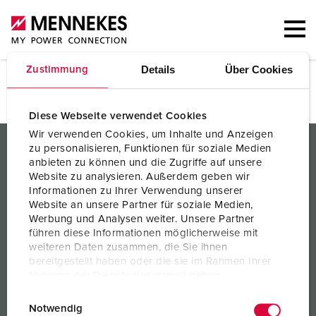
Details
Über Cookies
Zustimmung
Ansprechpersonen
Diese Webseite verwendet Cookies
Wir verwenden Cookies, um Inhalte und Anzeigen
PRODUKTE / LÖSUNGEN
zu personalisieren, Funktionen für soziale Medien
anbieten zu können und die Zugriffe auf unsere
SERVICES
Website zu analysieren. Außerdem geben wir
Informationen zu Ihrer Verwendung unserer
WISSEN
Website an unsere Partner für soziale Medien,
Werbung und Analysen weiter. Unsere Partner
führen diese Informationen möglicherweise mit
UNTERNEHMEN
weiteren Daten zusammen, die Sie ihnen
bereitgestellt haben oder die sie im Rahmen Ihrer
Nutzung der Dienste gesammelt haben.
E
Datenschutzerklärung
Impressum
Notwendig
i