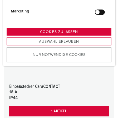
i
g
Marketing
u
n
g
COOKIES ZULASSEN
s
AUSWAHL ERLAUBEN
a
u
NUR NOTWENDIGE COOKIES
s
w
a
h
l
Einbaustecker CaraCONTACT
16 A
IP44
1 ARTIKEL