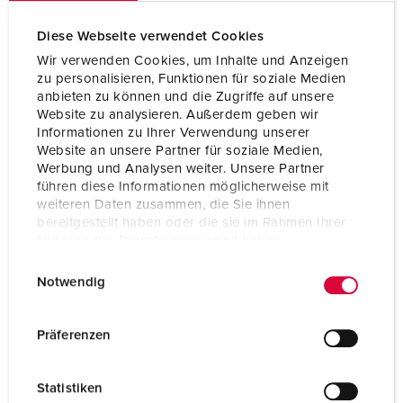
Diese Webseite verwendet Cookies
Wir verwenden Cookies, um Inhalte und Anzeigen
zu personalisieren, Funktionen für soziale Medien
anbieten zu können und die Zugriffe auf unsere
Website zu analysieren. Außerdem geben wir
Einbaustecker CaraCONTACT
Informationen zu Ihrer Verwendung unserer
16 A
Website an unsere Partner für soziale Medien,
IP44
Werbung und Analysen weiter. Unsere Partner
führen diese Informationen möglicherweise mit
1 ARTIKEL
weiteren Daten zusammen, die Sie ihnen
bereitgestellt haben oder die sie im Rahmen Ihrer
Nutzung der Dienste gesammelt haben.
E
Datenschutzerklärung
Impressum
Notwendig
i
n
w
Präferenzen
i
l
Statistiken
l