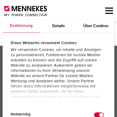
Details
Über Cookies
Zustimmung
Über uns
Diese Webseite verwendet Cookies
Wir verwenden Cookies, um Inhalte und Anzeigen
PRODUKTE / LÖSUNGEN
zu personalisieren, Funktionen für soziale Medien
anbieten zu können und die Zugriffe auf unsere
SERVICES
Website zu analysieren. Außerdem geben wir
Informationen zu Ihrer Verwendung unserer
WISSEN
Website an unsere Partner für soziale Medien,
Werbung und Analysen weiter. Unsere Partner
führen diese Informationen möglicherweise mit
UNTERNEHMEN
weiteren Daten zusammen, die Sie ihnen
bereitgestellt haben oder die sie im Rahmen Ihrer
Nutzung der Dienste gesammelt haben.
E
Datenschutzerklärung
Impressum
Notwendig
i