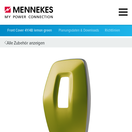
Front Cover 4Y/4B lemon green
Planungsdaten & Downloads
Richtlinien
Pas
Alle Zubehör anzeigen