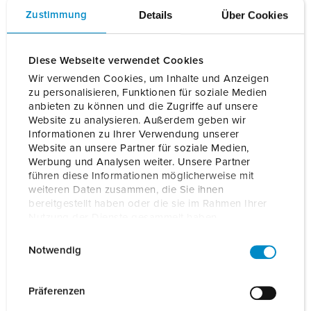
durch austauschbare Front Cover individuell gestalten. Ob
Details
Über Cookies
Zustimmung
dezent oder bunt – es stehen eine Vielzahl von Farben zur
Auswahl. Lemon Green ist eine...
Diese Webseite verwendet Cookies
Mehr lesen
Wir verwenden Cookies, um Inhalte und Anzeigen
zu personalisieren, Funktionen für soziale Medien
anbieten zu können und die Zugriffe auf unsere
Bestellnr.
18646
EAN
4015394304630
Website zu analysieren. Außerdem geben wir
Informationen zu Ihrer Verwendung unserer
Website an unsere Partner für soziale Medien,
AUF DIE MERKLISTE SETZEN
Werbung und Analysen weiter. Unsere Partner
führen diese Informationen möglicherweise mit
Unsere Produkte können Sie im Bereich
weiteren Daten zusammen, die Sie ihnen
Merkliste/Warenkorb in verschiedenen Listen verwalten.
bereitgestellt haben oder die sie im Rahmen Ihrer
Meine Liste
(0)
HINZUFÜGEN
Nutzung der Dienste gesammelt haben.
E
Datenschutzerklärung
Impressum
NEUE LISTE ERSTELLEN
Notwendig
i
n
w
Präferenzen
i