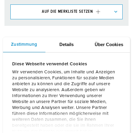
AUF DIE MERKLISTE SETZEN
Unsere Produkte können Sie im Bereich
Merkliste/Warenkorb in verschiedenen Listen verwalten.
Meine Liste
(0)
HINZUFÜGEN
Details
Über Cookies
Zustimmung
NEUE LISTE ERSTELLEN
Diese Webseite verwendet Cookies
Wir verwenden Cookies, um Inhalte und Anzeigen
zu personalisieren, Funktionen für soziale Medien
anbieten zu können und die Zugriffe auf unsere
Website zu analysieren. Außerdem geben wir
Details
Informationen zu Ihrer Verwendung unserer
Website an unsere Partner für soziale Medien,
Werbung und Analysen weiter. Unsere Partner
Allgemeine Daten
führen diese Informationen möglicherweise mit
weiteren Daten zusammen, die Sie ihnen
bereitgestellt haben oder die sie im Rahmen Ihrer
Elektrische Daten
Nutzung der Dienste gesammelt haben.