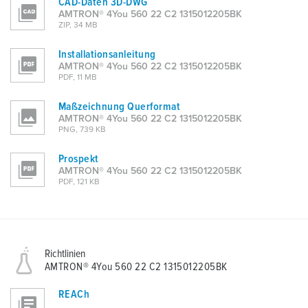
CAD-Daten 3D-DWG
h
AMTRON® 4You 560 22 C2 1315012205BK
l
ZIP, 34 MB
Installationsanleitung
AMTRON® 4You 560 22 C2 1315012205BK
PDF, 11 MB
Maßzeichnung Querformat
AMTRON® 4You 560 22 C2 1315012205BK
PNG, 739 KB
Prospekt
AMTRON® 4You 560 22 C2 1315012205BK
PDF, 121 KB
Richtlinien
AMTRON® 4You 560 22 C2 1315012205BK
REACh