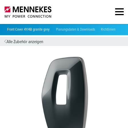
Front Cover 4Y/4B granite grey
Planungsdaten & Downloads
Richtlinien
Pass
Alle Zubehör anzeigen