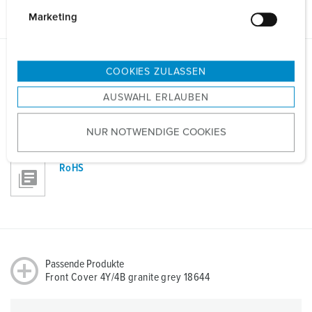
PDF, 840 KB
g
Marketing
u
n
g
COOKIES ZULASSEN
Richtlinien
s
Front Cover 4Y/4B granite grey 18644
AUSWAHL ERLAUBEN
a
REACh
u
NUR NOTWENDIGE COOKIES
s
w
a
RoHS
h
l
Passende Produkte
Front Cover 4Y/4B granite grey 18644