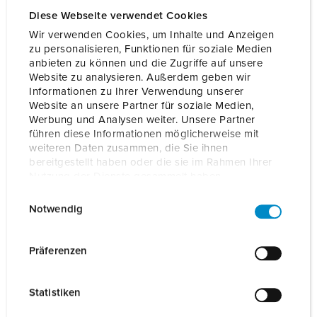
Diese Webseite verwendet Cookies
Bestellnr.
18644
EAN
4015394304616
Wir verwenden Cookies, um Inhalte und Anzeigen
zu personalisieren, Funktionen für soziale Medien
AUF DIE MERKLISTE SETZEN
anbieten zu können und die Zugriffe auf unsere
Website zu analysieren. Außerdem geben wir
Unsere Produkte können Sie im Bereich
Informationen zu Ihrer Verwendung unserer
Merkliste/Warenkorb in verschiedenen Listen verwalten.
Website an unsere Partner für soziale Medien,
Werbung und Analysen weiter. Unsere Partner
Meine Liste
(0)
HINZUFÜGEN
führen diese Informationen möglicherweise mit
weiteren Daten zusammen, die Sie ihnen
NEUE LISTE ERSTELLEN
bereitgestellt haben oder die sie im Rahmen Ihrer
Nutzung der Dienste gesammelt haben.
E
Datenschutzerklärung
Impressum
Notwendig
i
n
w
Präferenzen
Planungsdaten & Downloads
i
Front Cover 4Y/4B granite grey 18644
l
Statistiken
Betriebsanleitung
l
Front Cover 4Y/4B granite grey 18644
i