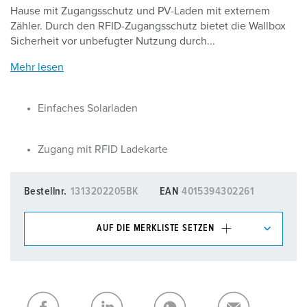
Hause mit Zugangsschutz und PV-Laden mit externem
Zähler. Durch den RFID-Zugangsschutz bietet die Wallbox
Sicherheit vor unbefugter Nutzung durch...
Mehr lesen
Einfaches Solarladen
Zugang mit RFID Ladekarte
Bestellnr.
1313202205BK
EAN
4015394302261
AUF DIE MERKLISTE SETZEN
Unsere Produkte können Sie im Bereich
Merkliste/Warenkorb in verschiedenen Listen verwalten.
Meine Liste
(0)
HINZUFÜGEN