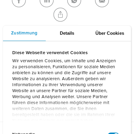
NEUE LISTE ERSTELLEN
Details
Über Cookies
Zustimmung
Details
Diese Webseite verwendet Cookies
Wir verwenden Cookies, um Inhalte und Anzeigen
zu personalisieren, Funktionen für soziale Medien
Allgemeine Daten
anbieten zu können und die Zugriffe auf unsere
Website zu analysieren. Außerdem geben wir
Elektrische Daten
Informationen zu Ihrer Verwendung unserer
Website an unsere Partner für soziale Medien,
Werbung und Analysen weiter. Unsere Partner
Mechanische Daten
führen diese Informationen möglicherweise mit
weiteren Daten zusammen, die Sie ihnen
bereitgestellt haben oder die sie im Rahmen Ihrer
Nutzung der Dienste gesammelt haben.
E
Datenschutzerklärung
Impressum