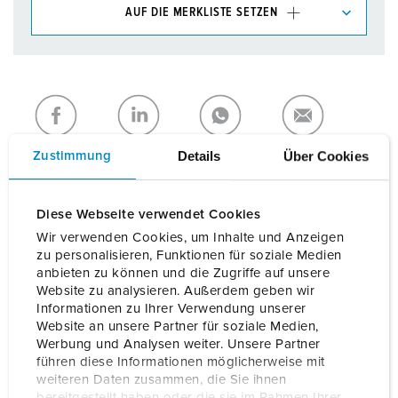
AUF DIE MERKLISTE SETZEN
Unsere Produkte können Sie im Bereich
Merkliste/Warenkorb in verschiedenen Listen verwalten.
Meine Liste
(0)
HINZUFÜGEN
NEUE LISTE ERSTELLEN
Details
Über Cookies
Zustimmung
Diese Webseite verwendet Cookies
Wir verwenden Cookies, um Inhalte und Anzeigen
zu personalisieren, Funktionen für soziale Medien
Details
anbieten zu können und die Zugriffe auf unsere
Website zu analysieren. Außerdem geben wir
Informationen zu Ihrer Verwendung unserer
Allgemeine Daten
Website an unsere Partner für soziale Medien,
Werbung und Analysen weiter. Unsere Partner
führen diese Informationen möglicherweise mit
Elektrische Daten
weiteren Daten zusammen, die Sie ihnen
bereitgestellt haben oder die sie im Rahmen Ihrer