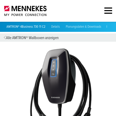
AMTRON® 4Business 730 11 C2
Details
Planungsdaten & Downloads
Richtli
Alle AMTRON® Wallboxen anzeigen