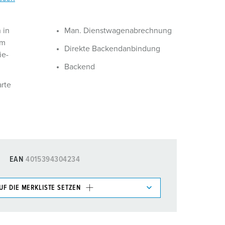
 in
Man. Dienstwagenabrechnung
em
Direkte Backendanbindung
ie-
Backend
rte
EAN
4015394304234
UF DIE MERKLISTE SETZEN
e im Bereich Merkliste/Warenkorb in verschiedenen