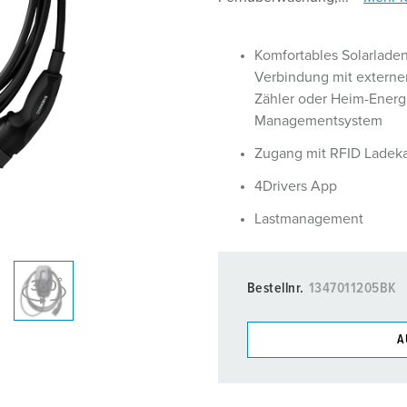
Zubehör
Komfortables Solarladen
Verbindung mit extern
Zähler oder Heim-Energ
Managementsystem
Zugang mit RFID Ladeka
4Drivers App
Lastmanagement
Bestellnr.
1347011205BK
A
Unsere Produkte können Si
Listen verwalten.