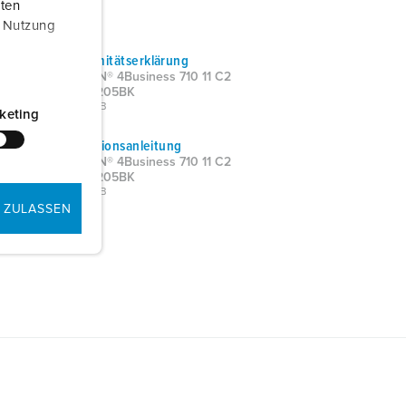
aten
r Nutzung
Konformitätserklärung
AMTRON® 4Business 710 11 C2
1347011205BK
PDF, 63 KB
keting
Installationsanleitung
AMTRON® 4Business 710 11 C2
1347011205BK
PDF, 12 MB
 ZULASSEN