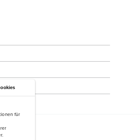
HINZUFÜGEN
EUE LISTE ERSTELLEN
ookies
ionen für
rer
r.