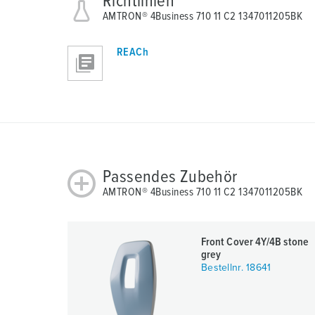
Richtlinien
s
AMTRON® 4Business 710 11 C2 1347011205BK
w
a
REACh
h
l
Passendes Zubehör
AMTRON® 4Business 710 11 C2 1347011205BK
Front Cover 4Y/4B stone
grey
Bestellnr. 18641