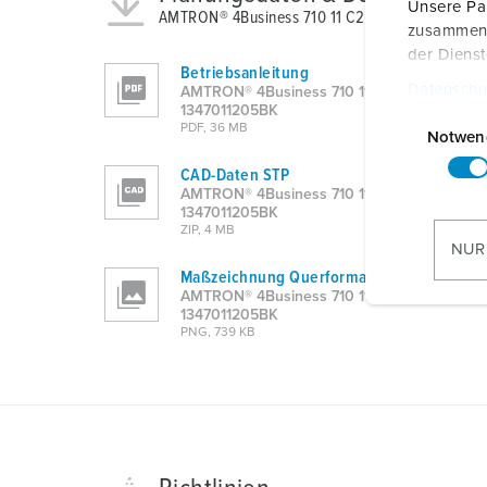
Unsere Par
AMTRON® 4Business 710 11 C2 1347011205BK
zusammen, 
der Diens
Betriebsanleitung
Datenschu
AMTRON® 4Business 710 11 C2
E
1347011205BK
PDF, 36 MB
i
Notwen
n
CAD-Daten STP
w
AMTRON® 4Business 710 11 C2
1347011205BK
i
ZIP, 4 MB
l
NUR
l
Maßzeichnung Querformat
i
AMTRON® 4Business 710 11 C2
1347011205BK
g
PNG, 739 KB
u
n
g
s
a
u