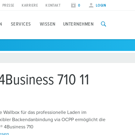
PRESSE
KARRIERE
KONTAKT
0
LOGIN
N
SERVICES
WISSEN
UNTERNEHMEN
nwendungsfälle
ffentlich
ocial Media
olarladen
tädte und Gemeinden
olgen Sie MENNEKES
Business 710 11
astmanagement
lanung und Installation
vents & Termine
ienstwagen
nstallateure
essetermine
brechnung
Wallbox für das professionelle Laden im
exibler Backendanbindung via OCPP ermöglicht die
 4Business 710
esen