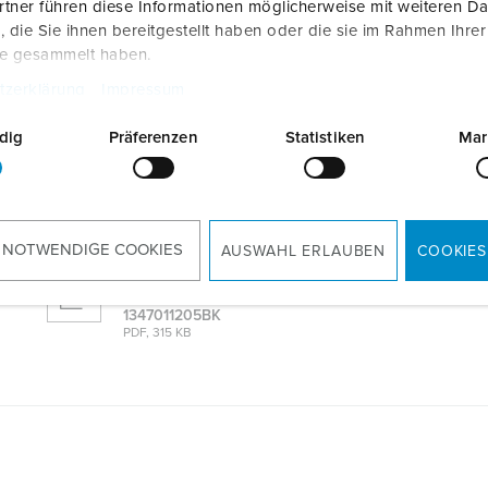
tner führen diese Informationen möglicherweise mit weiteren D
die Sie ihnen bereitgestellt haben oder die sie im Rahmen Ihre
te gesammelt haben.
Produktinfoblatt
tzerklärung
Impressum
AMTRON® 4Business 710 11 C2
1347011205BK
PDF, 1 MB
dig
Präferenzen
Statistiken
Mar
CAD-Daten 3D-DWG
AMTRON® 4Business 710 11 C2
1347011205BK
ZIP, 34 MB
 NOTWENDIGE COOKIES
AUSWAHL ERLAUBEN
COOKIES
Prospekt
AMTRON® 4Business 710 11 C2
1347011205BK
PDF, 315 KB