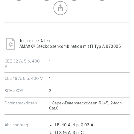
NEUE LISTE ERSTELLEN
Technische Daten
AMAXX® Steckdosenkombination mit FI Typ A 970005
CEE 32 A, 5 p, 400
1
V
CEE 16 A, 5 p, 400 V
1
SCHUKO®
3
Datensteckdosen
1 Cepex-Datensteckdosen RJ45, 2-fach
Cat.6
Absicherung
1 FI 40 A, 4 p, 0,03 A
1 LS 16 A, 3 p, C