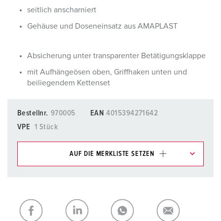
seitlich anscharniert
Gehäuse und Doseneinsatz aus AMAPLAST
Absicherung unter transparenter Betätigungsklappe
mit Aufhängeösen oben, Griffhaken unten und
beiliegendem Kettenset
Bestellnr.
970005
EAN
4015394271642
VPE
1 Stück
AUF DIE MERKLISTE SETZEN
Unsere Produkte können Sie im Bereich
Merkliste/Warenkorb in verschiedenen Listen verwalten.
Meine Liste
(0)
HINZUFÜGEN