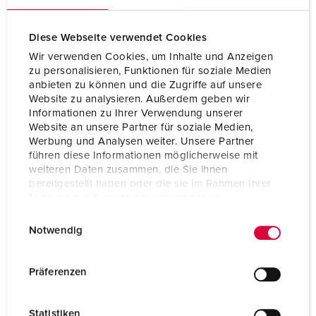
CEE 32 A, 5 p, 400 V
1
SCHUKO®
3
Diese Webseite verwendet Cookies
Wir verwenden Cookies, um Inhalte und Anzeigen
Datensteckdosen
1 Cepex-
zu personalisieren, Funktionen für soziale Medien
Datensteckdosen RJ45,
anbieten zu können und die Zugriffe auf unsere
2-fach Cat.6
Website zu analysieren. Außerdem geben wir
Informationen zu Ihrer Verwendung unserer
Website an unsere Partner für soziale Medien,
ZUM ARTIKEL
Werbung und Analysen weiter. Unsere Partner
führen diese Informationen möglicherweise mit
weiteren Daten zusammen, die Sie ihnen
bereitgestellt haben oder die sie im Rahmen Ihrer
Nutzung der Dienste gesammelt haben.
E
Datenschutzerklärung
Impressum
Notwendig
i
n
w
Präferenzen
i
l
Statistiken