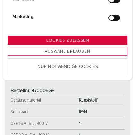
l
i
g
Marketing
u
n
g
COOKIES ZULASSEN
s
AUSWAHL ERLAUBEN
a
u
NUR NOTWENDIGE COOKIES
s
w
a
h
Bestellnr. 970005GE
l
Gehäusematerial
Kunststoff
Schutzart
IP44
CEE 16 A, 5 p, 400 V
1