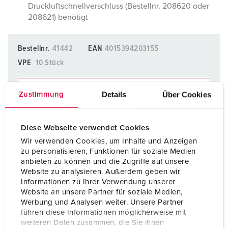
Druckluftschnellverschluss (Bestellnr. 208620 oder
208621) benötigt
Bestellnr.
41442
EAN
4015394203155
VPE
10 Stück
AUF DIE MERKLISTE SETZEN
Details
Über Cookies
Zustimmung
Unsere Produkte können Sie im Bereich
Merkliste/Warenkorb in verschiedenen Listen verwalten.
Diese Webseite verwendet Cookies
Meine Liste
(0)
HINZUFÜGEN
Wir verwenden Cookies, um Inhalte und Anzeigen
zu personalisieren, Funktionen für soziale Medien
anbieten zu können und die Zugriffe auf unsere
NEUE LISTE ERSTELLEN
Website zu analysieren. Außerdem geben wir
Informationen zu Ihrer Verwendung unserer
Website an unsere Partner für soziale Medien,
Werbung und Analysen weiter. Unsere Partner
führen diese Informationen möglicherweise mit
weiteren Daten zusammen, die Sie ihnen