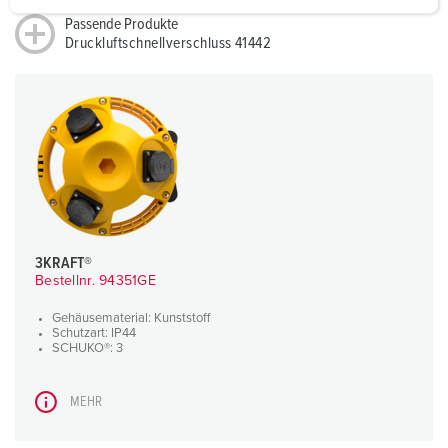
a
Passende Produkte
Druckluftschnellverschluss 41442
h
l
3KRAFT®
Bestellnr. 94351GE
Gehäusematerial: Kunststoff
Schutzart: IP44
SCHUKO®: 3
MEHR