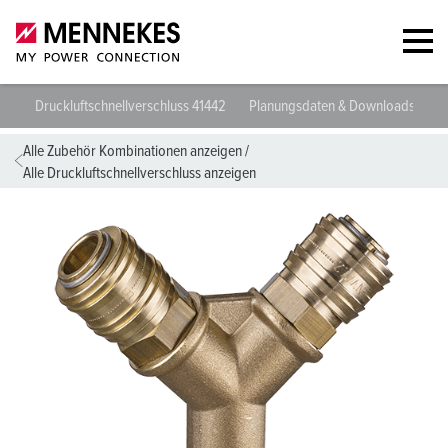
Druckluftschnellverschluss 41442
Planungsdaten & Downloads
Ri
Alle Zubehör Kombinationen anzeigen
/
Alle Druckluftschnellverschluss anzeigen