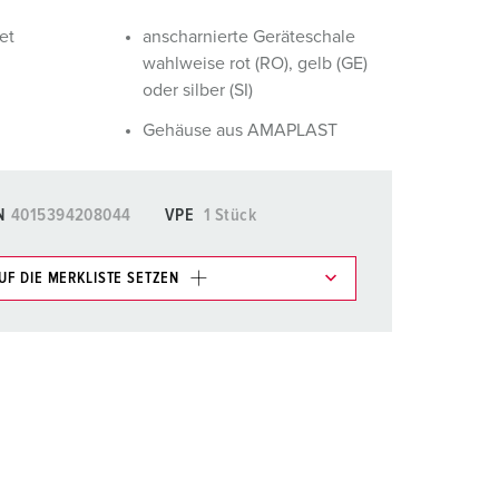
euerwehr und Katastrophenschutz
et
anscharnierte Geräteschale
ür Kühlcontainer
wahlweise rot (RO), gelb (GE)
oder silber (SI)
kte
amping
Gehäuse aus AMAPLAST
M
eranstaltungstechnik
N
4015394208044
VPE
1 Stück
UF DIE MERKLISTE SETZEN
e im Bereich Merkliste/Warenkorb in verschiedenen
HINZUFÜGEN
EUE LISTE ERSTELLEN