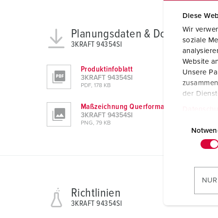
Diese Web
Wir verwen
Planungsdaten & Downloads
soziale Me
3KRAFT 94354SI
analysier
Website an
Produktinfoblatt
Unsere Par
3KRAFT 94354SI
zusammen, 
PDF, 178 KB
der Diens
Maßzeichnung Querformat
Datenschu
3KRAFT 94354SI
E
PNG, 79 KB
i
Notwen
n
w
i
l
NUR
l
Richtlinien
i
3KRAFT 94354SI
g