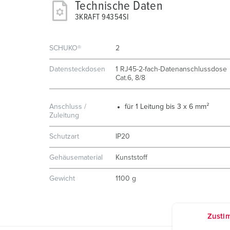
Technische Daten
3KRAFT 94354SI
SCHUKO®
2
Datensteckdosen
1 RJ45-2-fach-Datenanschlussdose
Cat.6, 8/8
Anschluss /
für 1 Leitung bis 3 x 6 mm²
Zuleitung
Schutzart
IP20
Gehäusematerial
Kunststoff
Gewicht
1100 g
Zusti