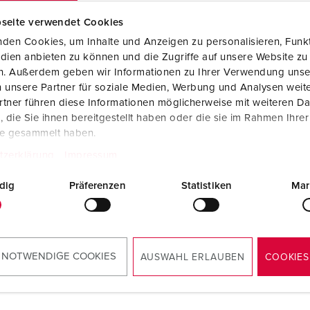
seite verwendet Cookies
den Cookies, um Inhalte und Anzeigen zu personalisieren, Funkt
dien anbieten zu können und die Zugriffe auf unsere Website zu
en. Außerdem geben wir Informationen zu Ihrer Verwendung unse
 unsere Partner für soziale Medien, Werbung und Analysen weite
Montageanleitung / Betriebsanleitung
tner führen diese Informationen möglicherweise mit weiteren D
3KRAFT 94354SI
die Sie ihnen bereitgestellt haben oder die sie im Rahmen Ihre
PDF, 1 MB
te gesammelt haben.
tzerklärung
Impressum
dig
Präferenzen
Statistiken
Mar
 NOTWENDIGE COOKIES
AUSWAHL ERLAUBEN
COOKIES