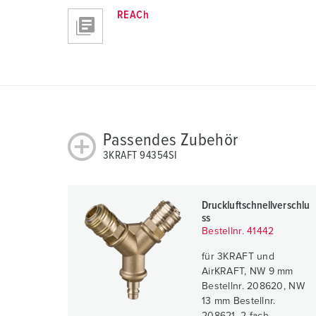
u
REACh
n
g
s
a
u
s
w
Passendes Zubehör
a
3KRAFT 94354SI
h
l
Druckluftschnellverschlu
ss
Bestellnr. 41442
für 3KRAFT und
AirKRAFT, NW 9 mm
Bestellnr. 208620, NW
13 mm Bestellnr.