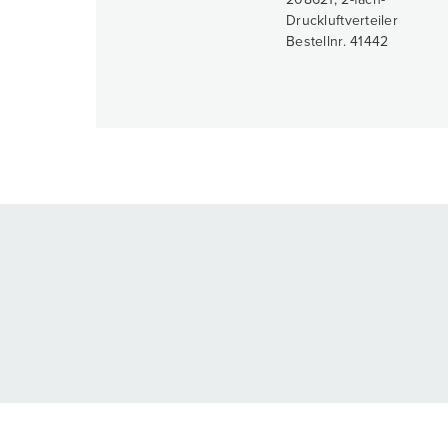
208621, 2-fach-
Druckluftverteiler
Bestellnr. 41442