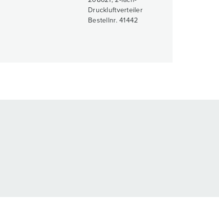
208621, 2-fach-
Druckluftverteiler
Bestellnr. 41442