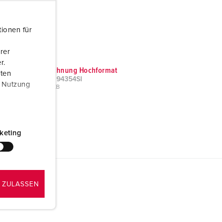
ionen für
rer
r.
Maßzeichnung Hochformat
aten
3KRAFT 94354SI
r Nutzung
PNG, 74 KB
keting
 ZULASSEN