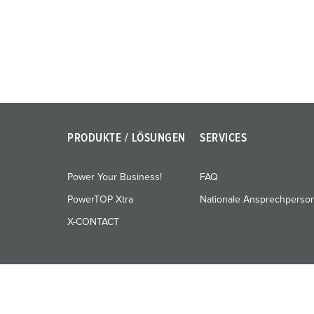
u
n
g
s
a
u
s
w
PRODUKTE / LÖSUNGEN
SERVICES
a
h
Power Your Business!
FAQ
l
PowerTOP Xtra
Nationale Ansprechperso
X-CONTACT