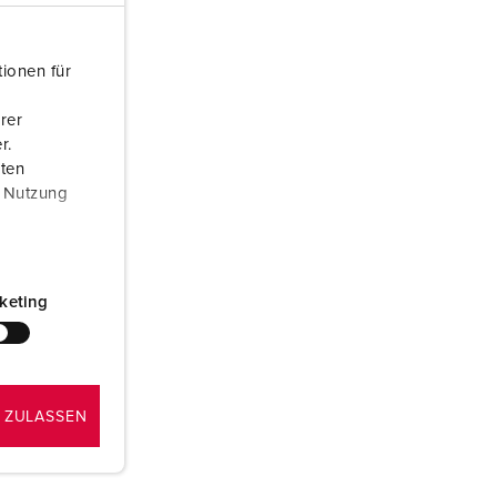
euerwehr und Katastrophenschutz
ür Kühlcontainer
ionen für
kte
amping
rer
r.
M
aten
r Nutzung
eranstaltungstechnik
keting
 ZULASSEN