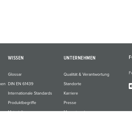
F
WISSEN
UNTERNEHMEN
F
Glossar
Qualität & Verantwortung
nen
DIN EN 61439
Standorte
Internationale Standards
Karriere
Produktbegriffe
Presse
Materialien
Messetermine
Schulungen & Werksbesuche