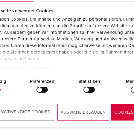
Steckvorrichtungen internationaler Standards
Videos
F
seite verwendet Cookies
Daten- / Netzwerktechnik
F
den Cookies, um Inhalte und Anzeigen zu personalisieren, Funkt
dien anbieten zu können und die Zugriffe auf unsere Website zu
Produkte mit erweiterten Ausführungen und Ergänzungsprodu
C
en. Außerdem geben wir Informationen zu Ihrer Verwendung unse
 unsere Partner für soziale Medien, Werbung und Analysen weite
Zubehör
T
tner führen diese Informationen möglicherweise mit weiteren D
llnr. 8109264
die Sie ihnen bereitgestellt haben oder die sie im Rahmen Ihre
V
te gesammelt haben.
sematerial
Kunststoff
tzerklärung
Impressum
zart
IP67
dig
Präferenzen
Statistiken
Mar
ZUM ARTIKEL
 NOTWENDIGE COOKIES
AUSWAHL ERLAUBEN
COOKIES