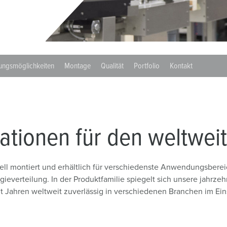
Steckvorrichtungen internationaler Standards
Videos
F
Daten- / Netzwerktechnik
F
Produkte mit erweiterten Ausführungen und Ergänzungsprodu
C
ungsmöglichkeiten
Montage
Qualität
Portfolio
Kontakt
Zubehör
T
V
tionen für den weltweit
chnell montiert und erhältlich für verschiedenste Anwendungsb
rgieverteilung. In der Produktfamilie spiegelt sich unsere jahrzeh
it Jahren weltweit zuverlässig in verschiedenen Branchen im Ein