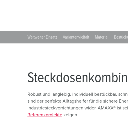
PRCD-S | Mobiler Personenschutz
Bergbau
Internationale Standards
Standorte
Steckdosenkombinationen
Industrielle Anwendungen
SCHUKO®
X-CONTACT
Messen und Events
Kleinspannung
Weltweiter Einsatz
Variantenvielfalt
Material
Bestück
Tunnel und Bahnhöfe
Werften und Häfen
Steckdosenkombina
Robust und langlebig, individuell bestückbar, s
sind der perfekte Alltagshelfer für die sichere Ene
Industriesteckvorrichtungen wider. AMAXX® ist se
Referenzprojekte
zeigen.