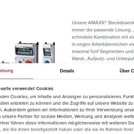
Unsere AMAXX® Steckdosenk
immer die passende Lösung. „
schmalste Kombination mit e
in engen Arbeitsbereichen vie
maximal fünf Segmenten und 
Wand-, Aufputz- und Unterpu
(unter „
Zubehör
“ ebenfalls be
Details
Über C
mmung
Einsatz.
Ausserdem gibt`s unsere AMA
seite verwendet Cookies
unserem
CombiTOWER
Gehäu
den Cookies, um Inhalte und Anzeigen zu personalisieren, Funkt
robusten Standsäule mit We
dien anbieten zu können und die Zugriffe auf unsere Website zu
abschliessbar erhältlich – u
en. Außerdem geben wir Informationen zu Ihrer Verwendung unse
Zugriffen geschützt.
 unsere Partner für soziale Medien, Werbung und Analysen weite
tner führen diese Informationen möglicherweise mit weiteren D
die Sie ihnen bereitgestellt haben oder die sie im Rahmen Ihre