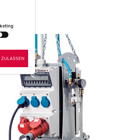
keting
 ZULASSEN