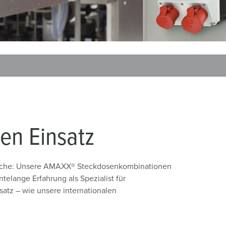
euerwehr und Katastrophenschutz
ür Kühlcontainer
kte
amping
M
eranstaltungstechnik
en Einsatz
ereiche: Unsere AMAXX® Steckdosenkombinationen
ntelange Erfahrung als Spezialist für
satz – wie unsere internationalen