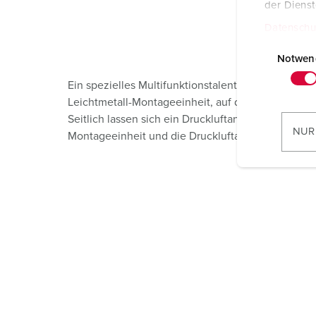
der Diens
Datenschu
E
i
Notwen
n
Ein spezielles Multifunktionstalent ist unser „AM
w
Leichtmetall-Montageeinheit, auf die vorder- und
i
Seitlich lassen sich ein Druckluftanschluss und ein
l
NUR
Montageeinheit und die Druckluftanschlüsse erhalt
l
i
g
u
n
g
s
a
u
s
w