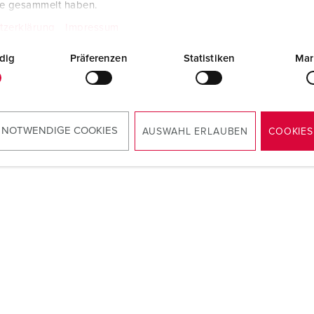
te gesammelt haben.
tzerklärung
Impressum
dig
Präferenzen
Statistiken
Mar
AXX® Supporter“: Diese Lösung besteht aus einer
 rückseitig eine AMAXX® Kombination aufgesetzt wird.
e Druckluft-Wartungseinheit installieren. Die
 NOTWENDIGE COOKIES
AUSWAHL ERLAUBEN
COOKIES
en Sie unter „
Zubehör
“ direkt bei uns.