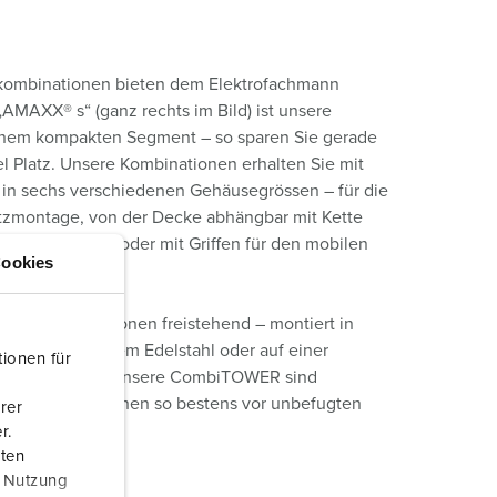
ombinationen bieten dem Elektrofachmann
AMAXX® s“ (ganz rechts im Bild) ist unsere
inem kompakten Segment – so sparen Sie gerade
l Platz. Unsere Kombinationen erhalten Sie mit
in sechs verschiedenen Gehäusegrössen – für die
tzmontage, von der Decke abhängbar mit Kette
i uns erhältlich) oder mit Griffen für den mobilen
ookies
XX® Kombinationen freistehend – montiert in
se aus rostfreiem Edelstahl oder auf einer
ionen für
tterschutzdach. Unsere CombiTOWER sind
nd die Kombinationen so bestens vor unbefugten
rer
r.
aten
r Nutzung