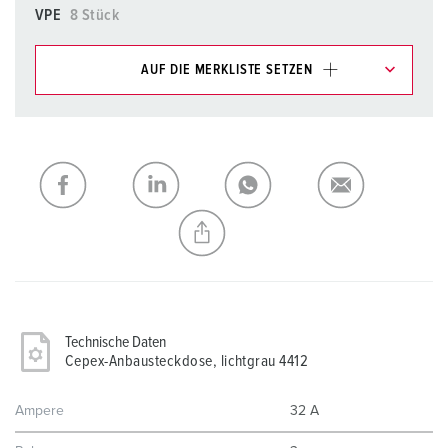
VPE
8 Stück
AUF DIE MERKLISTE SETZEN
Unsere Produkte können Sie im Bereich
Merkliste/Warenkorb in verschiedenen Listen verwalten.
Meine Liste
(0)
HINZUFÜGEN
NEUE LISTE ERSTELLEN
Technische Daten
Cepex-Anbausteckdose, lichtgrau 4412
Ampere
32 A