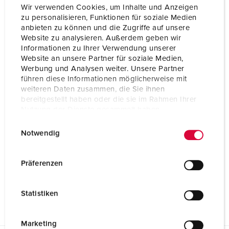
Wir verwenden Cookies, um Inhalte und Anzeigen
zu personalisieren, Funktionen für soziale Medien
anbieten zu können und die Zugriffe auf unsere
Website zu analysieren. Außerdem geben wir
Informationen zu Ihrer Verwendung unserer
Website an unsere Partner für soziale Medien,
Werbung und Analysen weiter. Unsere Partner
führen diese Informationen möglicherweise mit
weiteren Daten zusammen, die Sie ihnen
bereitgestellt haben oder die sie im Rahmen Ihrer
Nutzung der Dienste gesammelt haben.
E
Datenschutzerklärung
Impressum
Notwendig
i
n
w
Präferenzen
i
l
Statistiken
l
i
g
Marketing