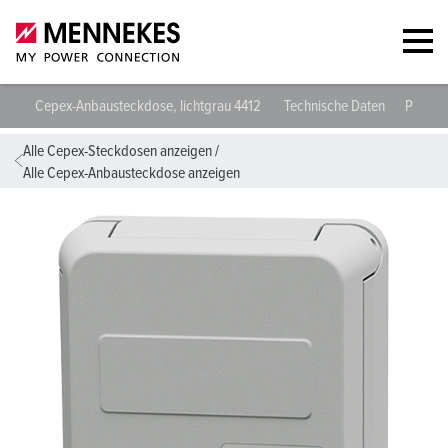
Cepex-Anbausteckdose, lichtgrau 4412
Technische Daten
Planun
Alle Cepex-Steckdosen anzeigen
/
Alle Cepex-Anbausteckdose anzeigen