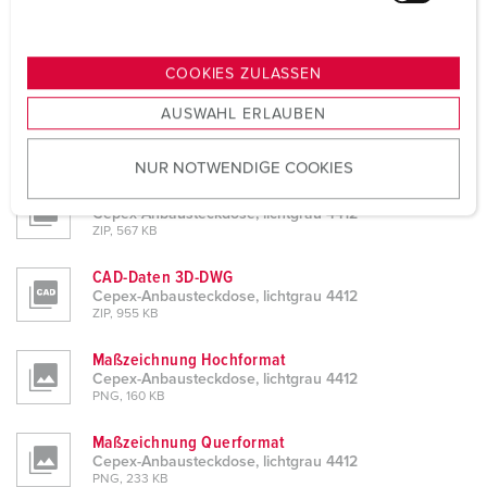
u
n
Planungsdaten & Downloads
g
Cepex-Anbausteckdose, lichtgrau 4412
COOKIES ZULASSEN
s
Produktinfoblatt
AUSWAHL ERLAUBEN
a
Cepex-Anbausteckdose, lichtgrau 4412
u
PDF, 483 KB
NUR NOTWENDIGE COOKIES
s
CAD-Daten STP
w
Cepex-Anbausteckdose, lichtgrau 4412
a
ZIP, 567 KB
h
l
CAD-Daten 3D-DWG
Cepex-Anbausteckdose, lichtgrau 4412
ZIP, 955 KB
Maßzeichnung Hochformat
Cepex-Anbausteckdose, lichtgrau 4412
PNG, 160 KB
Maßzeichnung Querformat
Cepex-Anbausteckdose, lichtgrau 4412
PNG, 233 KB