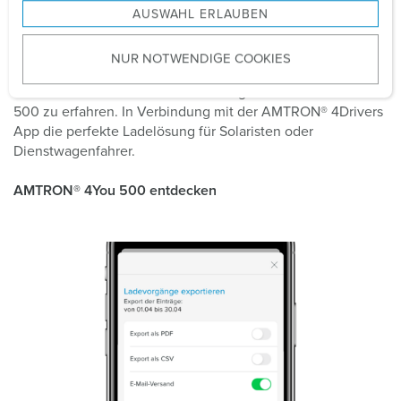
AUSWAHL ERLAUBEN
a
AMTRON® 4You 500
u
Begeben Sie sich jetzt auf die nächste Stufe der
NUR NOTWENDIGE COOKIES
s
Elektromobilität. Klicken Sie hier, um mehr über die
w
Funktionen und das innovative Design des AMTRON® 4You
a
500 zu erfahren. In Verbindung mit der AMTRON® 4Drivers
h
App die perfekte Ladelösung für Solaristen oder
l
Dienstwagenfahrer.
AMTRON® 4You 500 entdecken