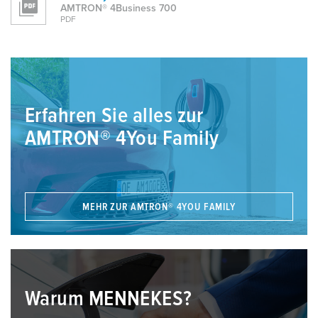
AMTRON® 4Business 700
PDF
Erfahren Sie alles zur
AMTRON® 4You Family
MEHR ZUR AMTRON® 4YOU FAMILY
Warum MENNEKES?