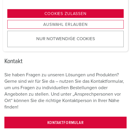
n
g
COOKIES ZULASSEN
s
AUSWAHL ERLAUBEN
a
u
NUR NOTWENDIGE COOKIES
s
w
a
h
Kontakt
l
Sie haben Fragen zu unseren Lösungen und Produkten?
Gerne sind wir für Sie da – nutzen Sie das Kontaktformular,
um uns Fragen zu individuellen Bestellungen oder
Angeboten zu stellen. Und unter „Ansprechpersonen vor
Ort“ können Sie die richtige Kontaktperson in Ihrer Nähe
finden!
KONTAKTFORMULAR