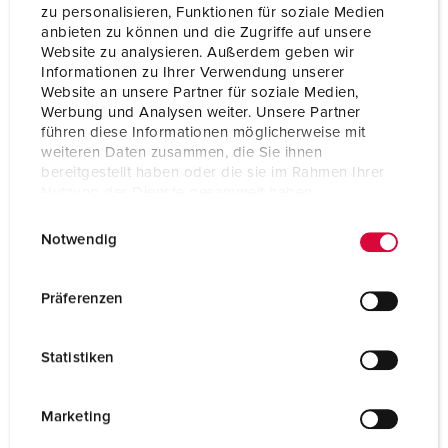
zu personalisieren, Funktionen für soziale Medien
anbieten zu können und die Zugriffe auf unsere
Website zu analysieren. Außerdem geben wir
Informationen zu Ihrer Verwendung unserer
Website an unsere Partner für soziale Medien,
Werbung und Analysen weiter. Unsere Partner
führen diese Informationen möglicherweise mit
weiteren Daten zusammen, die Sie ihnen
bereitgestellt haben oder die sie im Rahmen Ihrer
Nutzung der Dienste gesammelt haben.
E
Datenschutzerklärung
Impressum
Notwendig
i
n
w
Präferenzen
i
l
Statistiken
l
i
g
Marketing
u