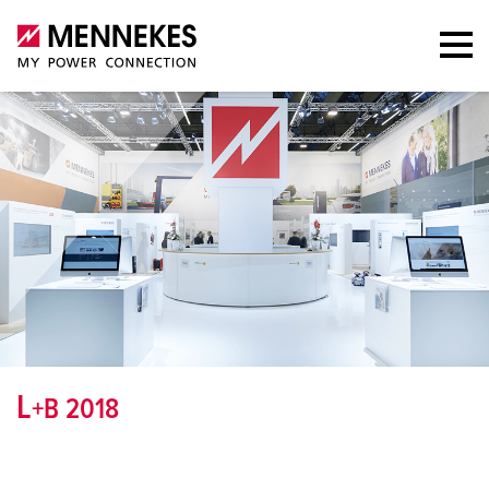
L
+B 2018