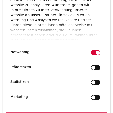
Website zu analysieren. Außerdem geben wir
Informationen zu Ihrer Verwendung unserer
Website an unsere Partner für soziale Medien,
Werbung und Analysen weiter. Unsere Partner
führen diese Informationen möglicherweise mit
weiteren Daten zusammen, die Sie ihnen
bereitgestellt haben oder die sie im Rahmen Ihrer
Nutzung der Dienste gesammelt haben.
E
Datenschutzerklärung
Impressum
Notwendig
i
n
w
Präferenzen
i
Bestellnr. 15617
l
Statistiken
für Energie-Poller 83685 und Energie-Poller
l
Leergehäuse 18503AG
i
g
Marketing
ZUM ARTIKEL
u
n