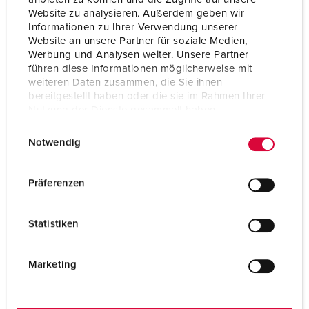
Website zu analysieren. Außerdem geben wir
Informationen zu Ihrer Verwendung unserer
Website an unsere Partner für soziale Medien,
Werbung und Analysen weiter. Unsere Partner
führen diese Informationen möglicherweise mit
weiteren Daten zusammen, die Sie ihnen
bereitgestellt haben oder die sie im Rahmen Ihrer
Nutzung der Dienste gesammelt haben.
E
Datenschutzerklärung
Impressum
Notwendig
i
n
w
Präferenzen
i
Bestellnr. 15561000
l
Statistiken
für Energie-Poller 84335 und Energie-Poller-
l
Leergehäuse 18500RO
i
g
Marketing
ZUM ARTIKEL
u
n