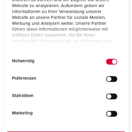
Website zu analysieren. Außerdem geben wir
Informationen zu Ihrer Verwendung unserer
Website an unsere Partner für soziale Medien,
Werbung und Analysen weiter. Unsere Partner
führen diese Informationen möglicherweise mit
weiteren Daten zusammen, die Sie ihnen
bereitgestellt haben oder die sie im Rahmen Ihrer
Nutzung der Dienste gesammelt haben.
E
Datenschutzerklärung
Impressum
Notwendig
i
n
w
Präferenzen
i
Bestellnr. 41440
l
Statistiken
für DELTA-BOX, für Schlauch NW 9 mm, Bestellnr.
l
41440, für Schlauch NW 13 mm, Bestellnr. 41441
i
g
Marketing
ZUM ARTIKEL
u
n