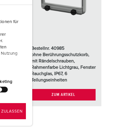
euerwehr und Katastrophenschutz
ür Kühlcontainer
ionen für
kte
amping
rer
M
r.
aten
Bestellnr. 40985
eranstaltungstechnik
r Nutzung
b,
ohne Berührungsschutzkorb,
mit Rändelschrauben,
nster
Rahmenfarbe Lichtgrau, Fenster
Rauchglas, IP67, 6
Teilungseinheiten
keting
ZUM ARTIKEL
 ZULASSEN