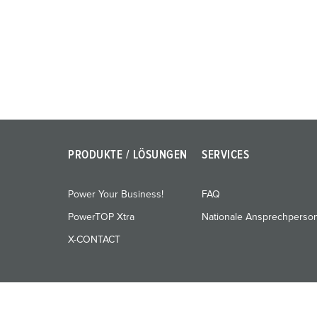
g
u
n
g
s
a
u
s
w
PRODUKTE / LÖSUNGEN
SERVICES
a
h
l
Power Your Business!
FAQ
PowerTOP Xtra
Nationale Ansprechperso
X-CONTACT