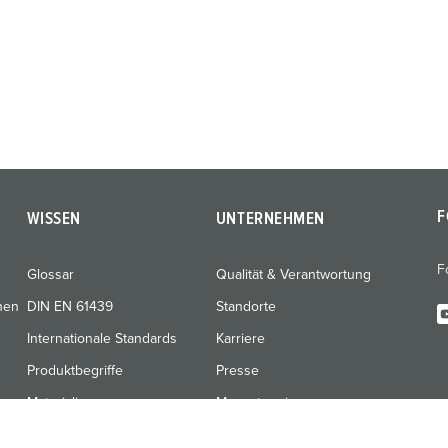
F
WISSEN
UNTERNEHMEN
F
Glossar
Qualität & Verantwortung
nen
DIN EN 61439
Standorte
Internationale Standards
Karriere
Produktbegriffe
Presse
Materialien
Messetermine
Schulungen & Werksbesuche