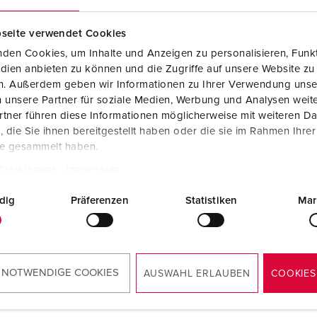
Steckvorrichtungen internationaler Standards
Videos
F
seite verwendet Cookies
Daten- / Netzwerktechnik
F
den Cookies, um Inhalte und Anzeigen zu personalisieren, Funkt
Produkte mit erweiterten Ausführungen und Ergänzungsprodu
C
dien anbieten zu können und die Zugriffe auf unsere Website zu
en. Außerdem geben wir Informationen zu Ihrer Verwendung unse
Zubehör
T
 unsere Partner für soziale Medien, Werbung und Analysen weite
tner führen diese Informationen möglicherweise mit weiteren D
llnr. 40978
Bestellnr. 40980
V
die Sie ihnen bereitgestellt haben oder die sie im Rahmen Ihre
 Berührungsschutzkorb,
ohne Berührungsschutzkor
te gesammelt haben.
Rändelschrauben,
mit Rändelschrauben,
enfarbe Lichtgrau, Fenster
Rahmenfarbe Lichtgrau, Fe
tzerklärung
Impressum
glas, IP67, 8
Rauchglas, IP67, 12
ungseinheiten
Teilungseinheiten
dig
Präferenzen
Statistiken
Mar
ZUM ARTIKEL
ZUM ARTIKEL
 NOTWENDIGE COOKIES
AUSWAHL ERLAUBEN
COOKIES