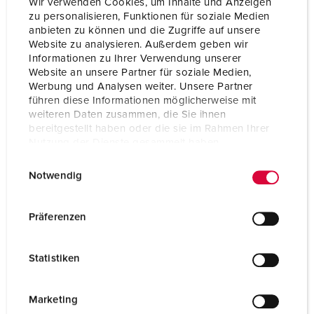
Wir verwenden Cookies, um Inhalte und Anzeigen
zu personalisieren, Funktionen für soziale Medien
anbieten zu können und die Zugriffe auf unsere
Website zu analysieren. Außerdem geben wir
Informationen zu Ihrer Verwendung unserer
Website an unsere Partner für soziale Medien,
Werbung und Analysen weiter. Unsere Partner
führen diese Informationen möglicherweise mit
weiteren Daten zusammen, die Sie ihnen
bereitgestellt haben oder die sie im Rahmen Ihrer
Nutzung der Dienste gesammelt haben.
E
Datenschutzerklärung
Impressum
Notwendig
i
n
Bestellnr. 18503AG
w
Präferenzen
Aus Stahlrohr, Wandstärke 5 mm, galvanisch verzinkt,
i
gelb chromatiert und pulverbeschichtet, Farbe:
l
Statistiken
anthrazitgrau (RAL 7016), anscharnierte
l
Versorgungsöffnung mit Profilhalbzylinderschloss,
i
Maße (H x Ø): 1050 x 273 mm (innen), Gewicht: ca. 60
g
Marketing
kg