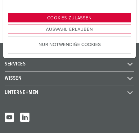
u
n
ZUM ARTIKEL
g
COOKIES ZULASSEN
s
AUSWAHL ERLAUBEN
a
u
NUR NOTWENDIGE COOKIES
s
PRODUKTE / LÖSUNGEN
w
a
SERVICES
h
l
WISSEN
UNTERNEHMEN