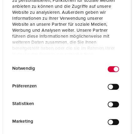
zu personalisieren, Funktionen für soziale Medien
anbieten zu können und die Zugriffe auf unsere
Website zu analysieren. Außerdem geben wir
Informationen zu Ihrer Verwendung unserer
Website an unsere Partner für soziale Medien,
Werbung und Analysen weiter. Unsere Partner
führen diese Informationen möglicherweise mit
weiteren Daten zusammen, die Sie ihnen
bereitgestellt haben oder die sie im Rahmen Ihrer
Nutzung der Dienste gesammelt haben.
E
Datenschutzerklärung
Impressum
Notwendig
i
n
w
Präferenzen
Bestellnr. 15681
i
aus Edelstahl rostfrei (Material 1.4301), auf Wunsch
l
Statistiken
Material 1.4571, mit abschliessbarer Tür, mit
l
abnehmbarer Haube und Frontplatte, Masse (H x B x
i
T) 1043 x 254 x 415 mm, signalgelb lackiert (RAL 1003)
g
Marketing
u
ZUM ARTIKEL