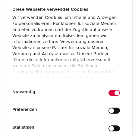
Volt
400 V
Diese Webseite verwendet Cookies
Wir verwenden Cookies, um Inhalte und Anzeigen
Anschlusstechnik
Schraubkontakt
zu personalisieren, Funktionen für soziale Medien
anbieten zu können und die Zugriffe auf unsere
Kontakt
standard
Website zu analysieren. Außerdem geben wir
Informationen zu Ihrer Verwendung unserer
Website an unsere Partner für soziale Medien,
ZUM ARTIKEL
Werbung und Analysen weiter. Unsere Partner
führen diese Informationen möglicherweise mit
weiteren Daten zusammen, die Sie ihnen
bereitgestellt haben oder die sie im Rahmen Ihrer
Nutzung der Dienste gesammelt haben.
E
Datenschutzerklärung
Impressum
Notwendig
i
n
w
Präferenzen
i
l
Statistiken
l