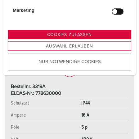
i
g
Marketing
u
n
g
COOKIES ZULASSEN
s
AUSWAHL ERLAUBEN
a
u
NUR NOTWENDIGE COOKIES
s
w
a
h
Bestellnr. 3319A
l
ELDAS-Nr.: 778630000
Schutzart
IP44
Ampere
16 A
Pole
5 p