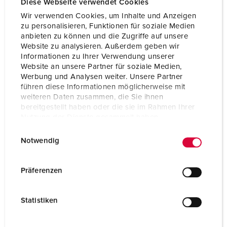
Diese Webseite verwendet Cookies
Wir verwenden Cookies, um Inhalte und Anzeigen
Pole
3 p
zu personalisieren, Funktionen für soziale Medien
anbieten zu können und die Zugriffe auf unsere
Volt
230 V
Website zu analysieren. Außerdem geben wir
Informationen zu Ihrer Verwendung unserer
Website an unsere Partner für soziale Medien,
ZUM ARTIKEL
Werbung und Analysen weiter. Unsere Partner
führen diese Informationen möglicherweise mit
weiteren Daten zusammen, die Sie ihnen
bereitgestellt haben oder die sie im Rahmen Ihrer
Nutzung der Dienste gesammelt haben.
E
Datenschutzerklärung
Impressum
Notwendig
i
n
w
Präferenzen
i
l
Statistiken
l
i