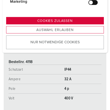
g
Marketing
u
n
g
COOKIES ZULASSEN
s
AUSWAHL ERLAUBEN
a
u
NUR NOTWENDIGE COOKIES
s
w
a
h
Bestellnr. 4118
l
Schutzart
IP44
Ampere
32 A
Pole
4 p
Volt
400 V