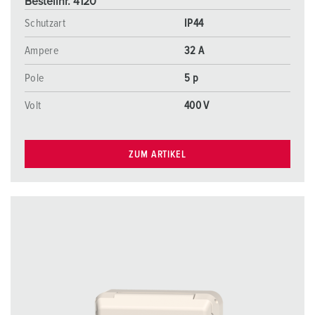
Bestellnr. 4120
Schutzart
IP44
Ampere
32 A
Pole
5 p
Volt
400 V
ZUM ARTIKEL