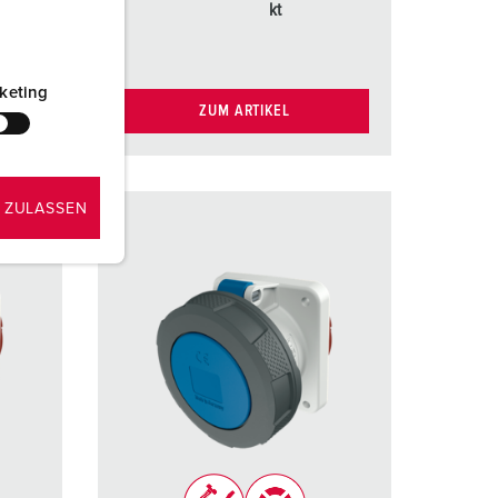
konta
kt
keting
ZUM ARTIKEL
 ZULASSEN