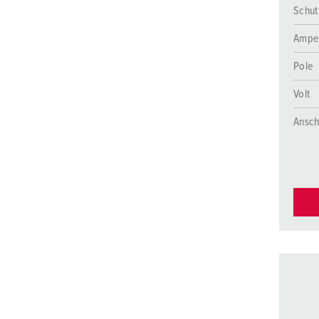
Schut
Ampe
Pole
Volt
Ansch