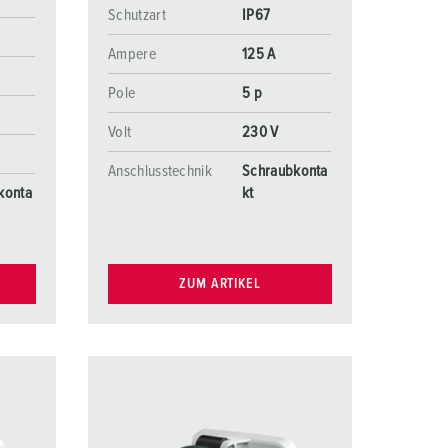
Schutzart
IP67
Ampere
125 A
Pole
5 p
Volt
230 V
Anschlusstechnik
Schraubkonta
konta
kt
ZUM ARTIKEL