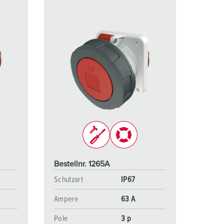
Bestellnr. 1265A
Schutzart
IP67
Ampere
63 A
Pole
3 p