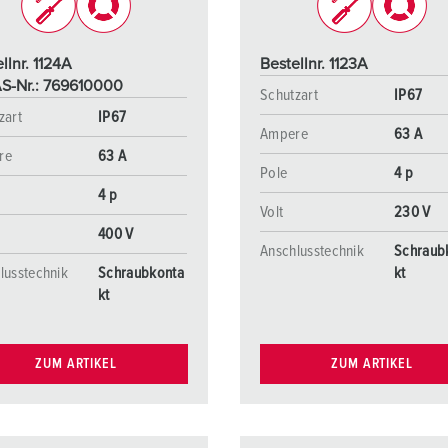
llnr. 1124A
Bestellnr. 1123A
S-Nr.: 769610000
Schutzart
IP67
zart
IP67
Ampere
63 A
re
63 A
Pole
4 p
4 p
Volt
230 V
400 V
Anschlusstechnik
Schraub
lusstechnik
Schraubkonta
kt
kt
ZUM ARTIKEL
ZUM ARTIKEL