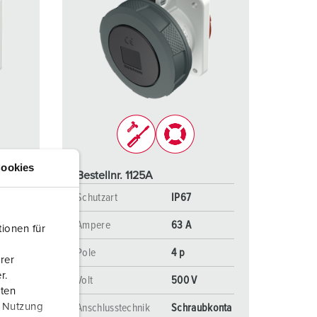
ookies
Bestellnr. 1125A
Schutzart
IP67
Ampere
63 A
ionen für
Pole
4 p
rer
r.
Volt
500 V
aten
r Nutzung
Anschlusstechnik
Schraubkonta