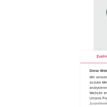
Zusti
Beste
Schut
Diese Web
Ampe
Wir verwen
soziale Me
Pole
analysier
Website an
Volt
Unsere Par
zusammen, 
Ansch