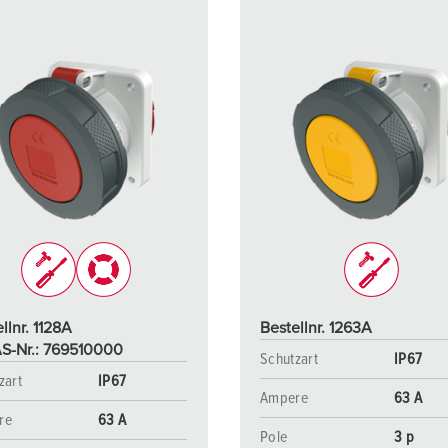
llnr. 1128A
Bestellnr. 1263A
S-Nr.: 769510000
Schutzart
IP67
zart
IP67
Ampere
63 A
re
63 A
Pole
3 p