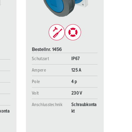
euerwehr und Katastrophenschutz
ür Kühlcontainer
kte
amping
M
Bestellnr. 1456
eranstaltungstechnik
Schutzart
IP67
Ampere
125 A
Pole
4 p
Volt
230 V
Anschlusstechnik
Schraubkonta
konta
kt