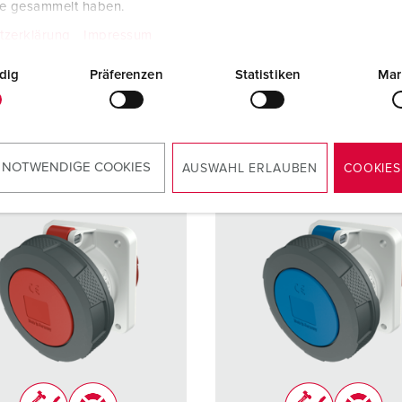
te gesammelt haben.
kt
Anschlusstechnik
Schraub
kt
tzerklärung
Impressum
dig
Präferenzen
Statistiken
Mar
ZUM ARTIKEL
ZUM ARTIKEL
 NOTWENDIGE COOKIES
AUSWAHL ERLAUBEN
COOKIES