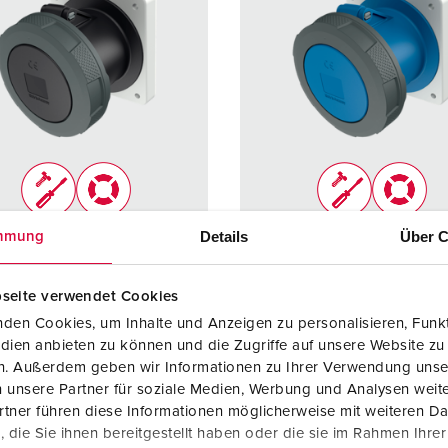
Details
Über C
mmung
llnr. 3283
Bestellnr. 3380
ELDAS-Nr.: 769720100
zart
IP67
seite verwendet Cookies
Schutzart
IP67
re
125 A
den Cookies, um Inhalte und Anzeigen zu personalisieren, Funkt
Ampere
125 A
dien anbieten zu können und die Zugriffe auf unsere Website zu
5 p
en. Außerdem geben wir Informationen zu Ihrer Verwendung unse
Pole
3 p
 unsere Partner für soziale Medien, Werbung und Analysen weite
500 V
tner führen diese Informationen möglicherweise mit weiteren D
Volt
230 V
die Sie ihnen bereitgestellt haben oder die sie im Rahmen Ihre
lusstechnik
Schraubkonta