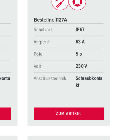
Bestellnr. 1127A
Schutzart
IP67
Ampere
63 A
Pole
5 p
Volt
230 V
konta
Anschlusstechnik
Schraubkonta
kt
ZUM ARTIKEL