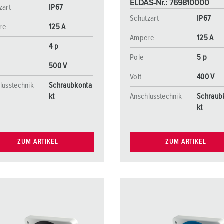
ELDAS-Nr.: 769810000
zart
IP67
Schutzart
IP67
re
125 A
Ampere
125 A
4 p
Pole
5 p
500 V
Volt
400 V
lusstechnik
Schraubkonta
kt
Anschlusstechnik
Schraub
kt
ZUM ARTIKEL
ZUM ARTIKEL