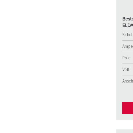
a
h
Beste
l
ELDA
Schut
Ampe
Pole
Volt
Ansch