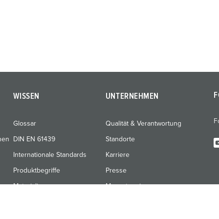
F
WISSEN
UNTERNEHMEN
F
Glossar
Qualität & Verantwortung
nen
DIN EN 61439
Standorte
Internationale Standards
Karriere
Produktbegriffe
Presse
Materialien
Messetermine
Schulungen & Werksbesuche