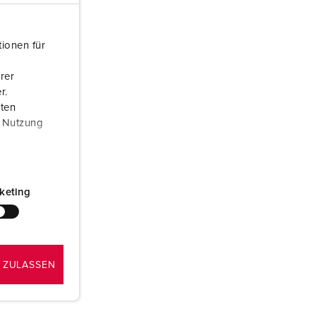
euerwehr und Katastrophenschutz
ür Kühlcontainer
ionen für
kte
amping
rer
r.
M
aten
r Nutzung
eranstaltungstechnik
ff
keting
 ZULASSEN