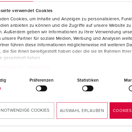
Steckvorrichtungen internationaler Standards
Videos
F
seite verwendet Cookies
Daten- / Netzwerktechnik
F
den Cookies, um Inhalte und Anzeigen zu personalisieren, Funkt
dien anbieten zu können und die Zugriffe auf unsere Website zu
Produkte mit erweiterten Ausführungen und Ergänzungsprodu
C
en. Außerdem geben wir Informationen zu Ihrer Verwendung unse
 unsere Partner für soziale Medien, Werbung und Analysen weite
Zubehör
T
tner führen diese Informationen möglicherweise mit weiteren D
llnr. 8919563
Bestellnr. 8919576
die Sie ihnen bereitgestellt haben oder die sie im Rahmen Ihre
V
te gesammelt haben.
sematerial
Kunststoff
Gehäusematerial
Kunststo
tzerklärung
Impressum
zart
IP65
Schutzart
IP65
dig
Präferenzen
Statistiken
Mar
ZUM ARTIKEL
ZUM ARTIKEL
 NOTWENDIGE COOKIES
AUSWAHL ERLAUBEN
COOKIES