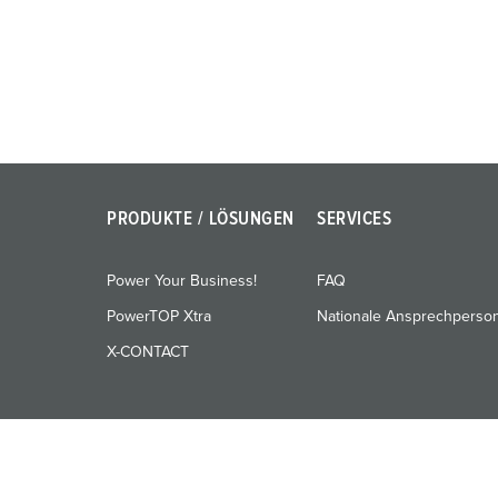
u
n
g
s
a
u
s
w
PRODUKTE / LÖSUNGEN
SERVICES
a
h
Power Your Business!
FAQ
l
PowerTOP Xtra
Nationale Ansprechperso
X-CONTACT