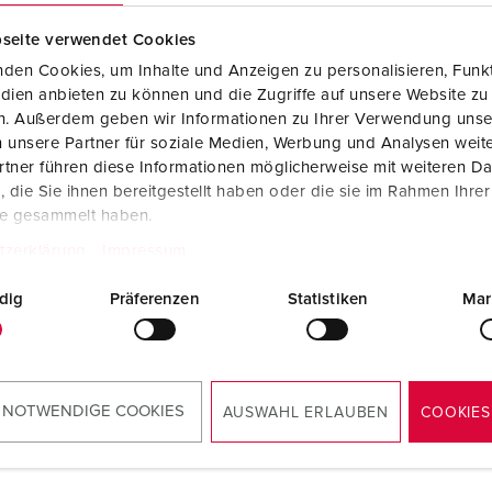
Steckvorrichtungen internationaler Standards
Videos
F
seite verwendet Cookies
Daten- / Netzwerktechnik
F
den Cookies, um Inhalte und Anzeigen zu personalisieren, Funkt
dien anbieten zu können und die Zugriffe auf unsere Website zu
Produkte mit erweiterten Ausführungen und Ergänzungsprodu
C
en. Außerdem geben wir Informationen zu Ihrer Verwendung unse
 unsere Partner für soziale Medien, Werbung und Analysen weite
Zubehör
T
tner führen diese Informationen möglicherweise mit weiteren D
llnr. 8617060
Bestellnr. 8617073
die Sie ihnen bereitgestellt haben oder die sie im Rahmen Ihre
V
te gesammelt haben.
sematerial
Kunststoff
Gehäusematerial
Kunststo
tzerklärung
Impressum
zart
IP67
Schutzart
IP67
dig
Präferenzen
Statistiken
Mar
ZUM ARTIKEL
ZUM ARTIKEL
 NOTWENDIGE COOKIES
AUSWAHL ERLAUBEN
COOKIES