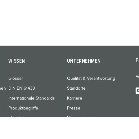
F
WISSEN
UNTERNEHMEN
F
Glossar
Qualität & Verantwortung
nen
DIN EN 61439
Standorte
Internationale Standards
Karriere
Produktbegriffe
Presse
Materialien
Messetermine
Schulungen & Werksbesuche