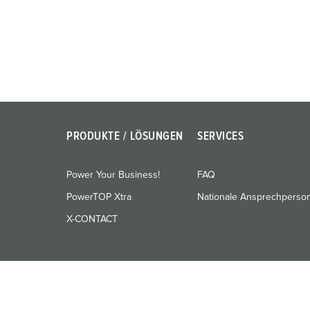
u
n
g
s
a
u
s
w
PRODUKTE / LÖSUNGEN
SERVICES
a
h
Power Your Business!
FAQ
l
PowerTOP Xtra
Nationale Ansprechperso
X-CONTACT