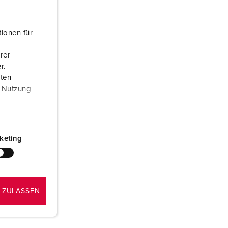
euerwehr und Katastrophenschutz
ür Kühlcontainer
ionen für
kte
amping
rer
r.
M
aten
r Nutzung
eranstaltungstechnik
ff
keting
 ZULASSEN